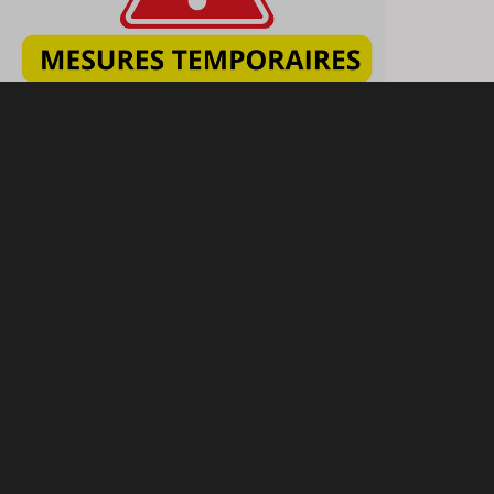
21
°
Agenda
Boutique