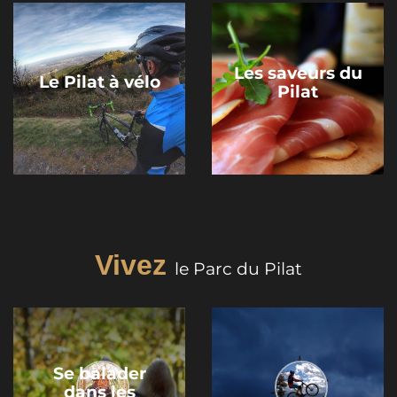
Les saveurs du
Le Pilat à vélo
Pilat
Vivez
le Parc du Pilat
Se balader
dans les