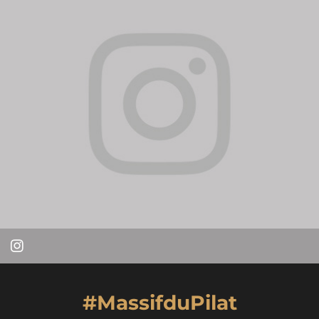
#MassifduPilat