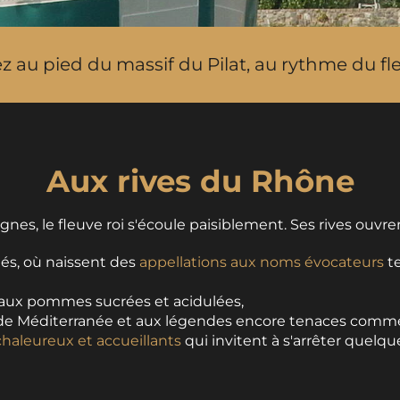
 au pied du massif du Pilat, au rythme du fleu
Aux rives du Rhône
nes, le fleuve roi s'écoule paisiblement. Ses rives ouvre
lés, où naissent des
appellations aux noms évocateurs
te
aux pommes sucrées et acidulées,
rs de Méditerranée et aux légendes encore tenaces comm
aleureux et accueillants
qui invitent à s'arrêter quelqu