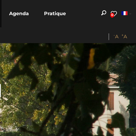
Agenda
Pratique
0
-
+
A
A
l