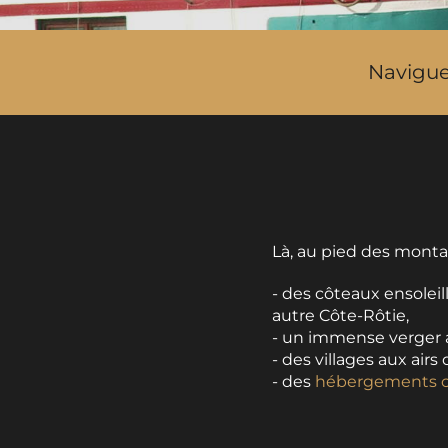
Naviguez
Là, au pied des montag
- des côteaux ensoleil
autre Côte-Rôtie,
- un immense verger 
- des villages aux ai
- des
hébergements ch