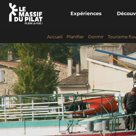
Expériences
Découv
Accueil
/
Planifier
/
Dormir
/
Tourisme fluv