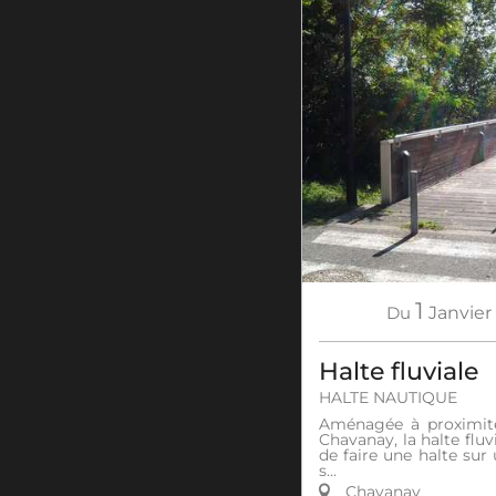
1
Du
Janvier
Halte fluviale
HALTE NAUTIQUE
Aménagée à proximit
Chavanay, la halte fluv
de faire une halte sur 
s...
Chavanay