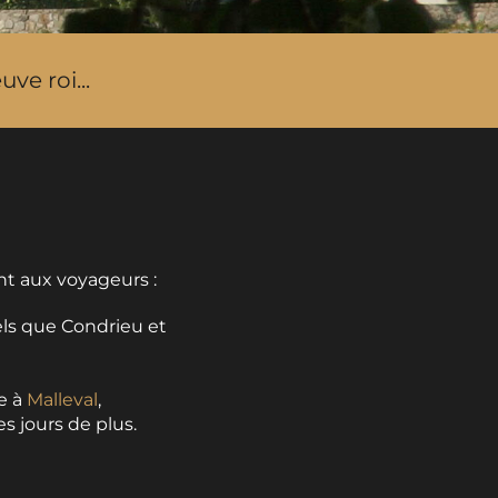
ve roi...
nt aux voyageurs :
ls que Condrieu et
e à
Malleval
,
es jours de plus.