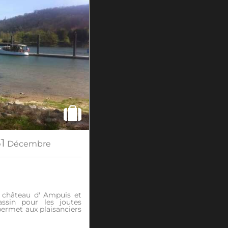
1
Décembre
château d' Ampuis et
ssin pour les joutes
 permet aux plaisanciers