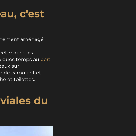
au, c'est
richement aménagé
rêter dans les
quelques temps au
port
teaux sur
n de carburant et
he et toilettes.
uviales du