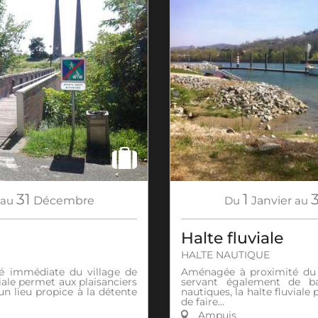
31
1
3
au
Décembre
Du
Janvier
au
Halte fluviale
HALTE NAUTIQUE
é immédiate du village de
Aménagée à proximité du 
iale permet aux plaisanciers
servant également de ba
un lieu propice à la détente
nautiques, la halte fluviale
de faire...
Ampuis