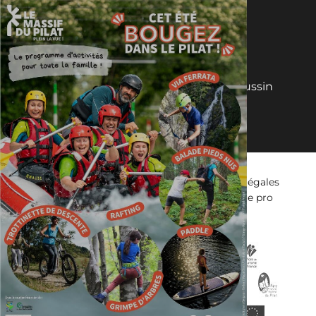
Abonnez-vous
2 rue Benaÿ, CS50057 - 42410 Pélussin
04 74 87 52 00
Accessibilité : non-conforme
Mentions légales
Plan du site
CGV
Brochures
Espace pro
Presse