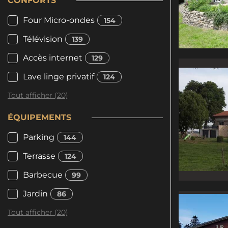
CONFORTS
Four Micro-ondes
154
Télévision
139
Accès internet
129
Lave linge privatif
124
Tout afficher (20)
ÉQUIPEMENTS
Parking
144
Terrasse
124
Barbecue
99
Jardin
86
Tout afficher (20)