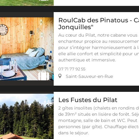
RoulCab des Pinatous - C
Jonquilles"
Au cœur du Pilat, notre cabane vous 
enchanteur propice au ressourcemen
pour s’intégrer harmonieusement à l
elle allie confort et simplicité pour 
authentique et immersive.
07 71 77 92 55
Saint-Sauveur-en-Rue
Les Fustes du Pilat
2 gîtes insolites (chalets en rondins d
de 39m² situés en lisière de forêt. Sé
montagne, salle de bain et WC. Peut a
personnes (par gîte). Chauffage élect
dans le séjour.