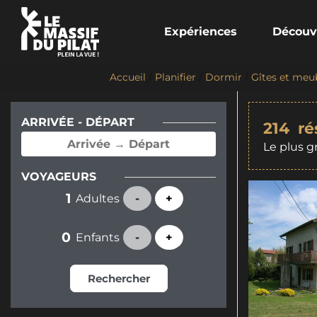
Expériences
Découv
Accueil
/
Planifier
/
Dormir
/
Gîtes et meu
ARRIVÉE - DÉPART
214
ré
Le plus g
VOYAGEURS
Adultes
-
+
Enfants
-
+
Rechercher