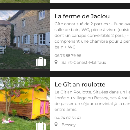
La ferme de Jaclou
Gîte constitué de 2 parties : - l'une
salle de bain, WC, pièce à vivre (cuisi
dont un canapé convertible 2 pers.) -
comprenant une chambre pour 2 pers
bain + WC
06 73 88 79 96
Saint-Genest-Malifaux
Le Gît'an roulotte
Le Gît'an Roulotte. Situées dans un l
l'orée du village du Bessey, ses 4 ro
de passer un séjour convivial ,à la c
entre amis.
04 74 87 36 41
Bessey