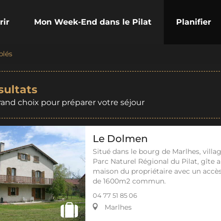
rir
Mon Week-End dans le Pilat
Planifier
blés
sultats
rand choix pour préparer votre séjour
Le Dolmen
Situé dans le bourg de Marlhes, vill
Parc Naturel Régional du Pilat, gîte 
maison du propriétaire avec un accès 
de 1600m2 commun.
04 77 51 85 06
Marlhes