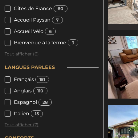
Gîtes de France
60
Accueil Paysan
7
Accueil Vélo
6
Bienvenue à la ferme
3
Tout afficher (6)
LANGUES PARLÉES
Français
151
Anglais
110
Espagnol
28
Italien
15
Tout afficher (7)