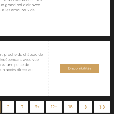
n grand bol d'air avec
pour les amoureux de
in, proche du château de
, indépendant avec vue
verez une place de
Disponibilités
un accès direct au
2
3
6+
12+
18
❯
❯❯