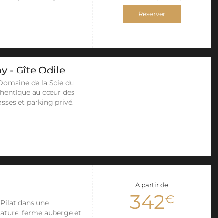
Réserver
 - Gîte Odile
e Domaine de la Scie du
thentique au cœur des
asses et parking privé.
À partir de
342
€
Pilat dans une
nature, ferme auberge et