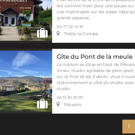
été comme hiver pour une pause ou u
vue imprenable sur les Alpes. Idéal 
grands espaces.
04 77 20 41 91
Thélis-la-Combe
Gîte du Pont de la meule
La maison se situe en haut de Péluss
Virieu. Studio agréable de plein pied
sur le Pilat et les 3 dents. Vous trou
stationnement à côté du studio avec 
studio.
06 51 30 20 97
Pélussin
1