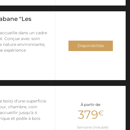
abane "Les
accueille dans un cadre
t. Conçue avec soin
a nature environnante,
Disponibilités
une expérience
e bois) d'une superficie
À partir de
jour, chambre, coin
379
€
ccueillir jusqu'à 4
rique et poêle à bois
Semaine (meublé)