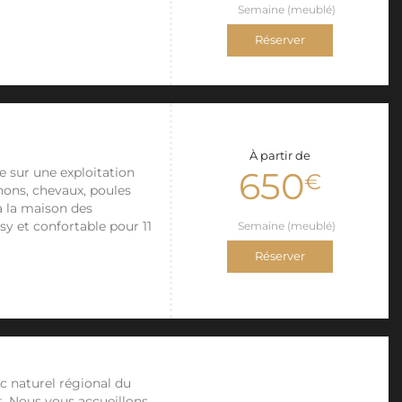
Semaine (meublé)
Réserver
À partir de
 sur une exploitation
650
€
chons, chevaux, poules
 à la maison des
sy et confortable pour 11
Semaine (meublé)
Réserver
c naturel régional du
t. Nous vous accueillons