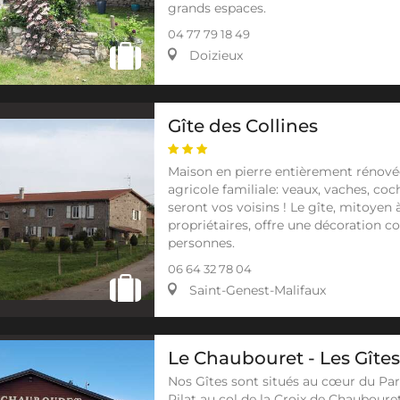
grands espaces.
04 77 79 18 49
Doizieux
Gîte des Collines
Maison en pierre entièrement rénovée
agricole familiale: veaux, vaches, co
seront vos voisins ! Le gîte, mitoyen
propriétaires, offre une décoration co
personnes.
06 64 32 78 04
Saint-Genest-Malifaux
Le Chaubouret - Les Gîtes
Nos Gîtes sont situés au cœur du Par
Pilat au col de la Croix de Chauboure