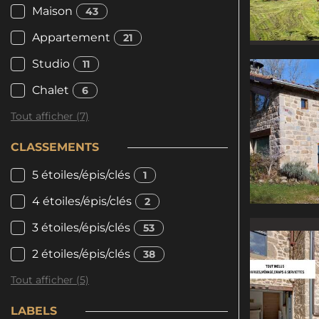
Maison
43
Appartement
21
Studio
11
Chalet
6
Tout afficher (7)
CLASSEMENTS
5 étoiles/épis/clés
1
4 étoiles/épis/clés
2
3 étoiles/épis/clés
53
2 étoiles/épis/clés
38
Tout afficher (5)
LABELS