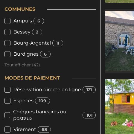
COMMUNES
Ampuis
6
Bessey
2
Bourg-Argental
11
Burdignes
6
Tout afficher (42)
MODES DE PAIEMENT
Réservation directe en ligne
121
Espèces
109
Chèques bancaires ou
101
postaux
Virement
68