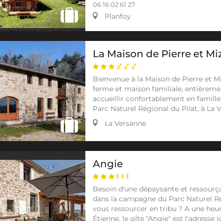
06 16 02 61 27
Planfoy
La Maison de Pierre et Mi
Bienvenue à la Maison de Pierre et Mi
ferme et maison familiale, entièrem
accueillir confortablement en famille
Parc Naturel Régional du Pilat, à La 
La Versanne
Angie
Besoin d'une dépaysante et ressourça
dans la campagne du Parc Naturel Ré
vous ressourcer en tribu ? A une heu
Étienne, le gîte "Angie" est l'adresse 