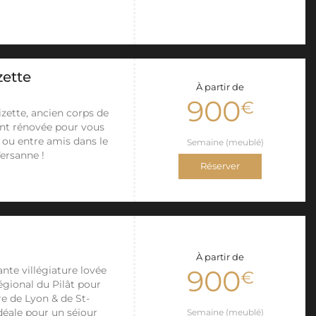
zette
À partir de
900
€
zette, ancien corps de
ent rénovée pour vous
 ou entre amis dans le
Semaine (meublé)
Versanne !
Réserver
À partir de
nte villégiature lovée
900
€
gional du Pilât pour
re de Lyon & de St-
idéale pour un séjour
Semaine (meublé)