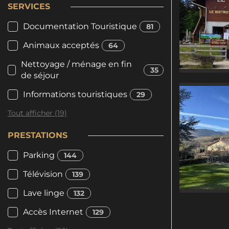
SERVICES
Documentation Touristique
81
Animaux acceptés
64
Nettoyage / ménage en fin
35
de séjour
Informations touristiques
29
Tout afficher (19)
PRESTATIONS
Parking
144
Télévision
139
Lave linge
132
Accès Internet
129