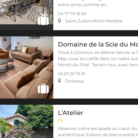
entre amis comme en...
04 77 79 18 49
Saint-Julien-Molin-Molette
Domaine de la Scie du May
Situé à Doizieux, en pleine nature, l
May vous accueille dans un cadre au
Monts du Pilat. Terrain clos, avec terr
06 67 29 76 91
Doizieux
L'Atelier
Réservez votre escapade au cœur du 
authentique maison de pierre entre 