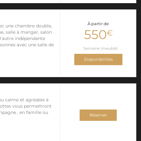
À partir de
 avec une chambre double,
550
€
ne, salle à manger, salon
 l'autre indépendante
onnes avec une salle de
Semaine (meublé)
Disponibilités
ieu calme et agréable à
ulottes vous permettront
ampagne , en famille ou
Réserver