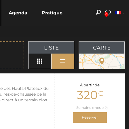
Agenda
Pratique
0
LISTE
CARTE
À partir de
age des Hauts-Plateaux du
320
€
au rez-de-chaussée de la
direct à un terrain clos
Semaine (meublé)
Réserver