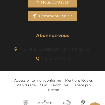
Nous contacter
Comment venir ?
Abonnez-vous
2 rue Benaÿ, CS50057 - 42410 Pélussin
04 74 87 52 00
Description
Accessibilité : non-conforme
Mentions légales
Plan du site
CGV
Brochures
Espace pro
Tarifs
Presse
Ouvertures
Ajouter à mon
séjour