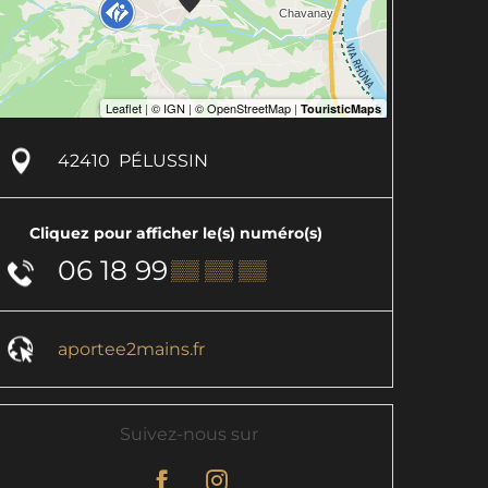
42410
PÉLUSSIN
Cliquez pour afficher le(s) numéro(s)
06 18 99
▒▒ ▒▒ ▒▒
aportee2mains.fr
Suivez-nous sur