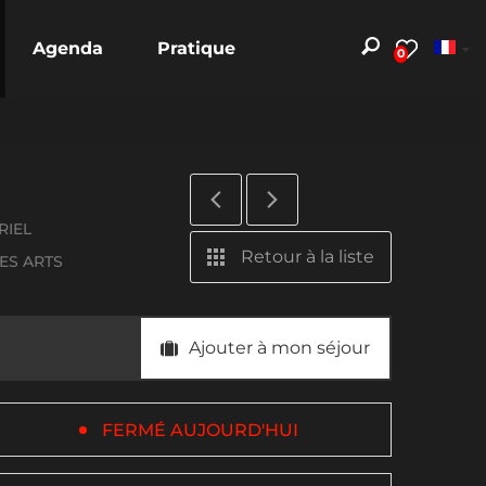
Agenda
Pratique
0
RIEL
Retour à la liste
ES ARTS
Ajouter à mon séjour
FERMÉ AUJOURD'HUI