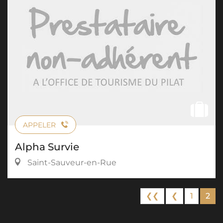
APPELER
Alpha Survie
Saint-Sauveur-en-Rue
❮❮
❮
1
2