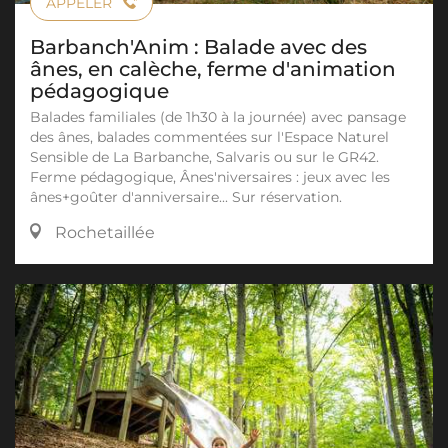
APPELER
Barbanch'Anim : Balade avec des
ânes, en calèche, ferme d'animation
pédagogique
Balades familiales (de 1h30 à la journée) avec pansage
des ânes, balades commentées sur l'Espace Naturel
Sensible de La Barbanche, Salvaris ou sur le GR42.
Ferme pédagogique, Ânes'niversaires : jeux avec les
ânes+goûter d'anniversaire... Sur réservation.
Rochetaillée