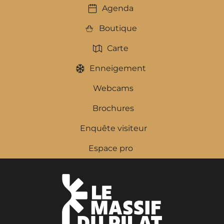
Agenda
Boutique
Carte
Enneigement
Webcams
Brochures
Enquête visiteur
Espace pro