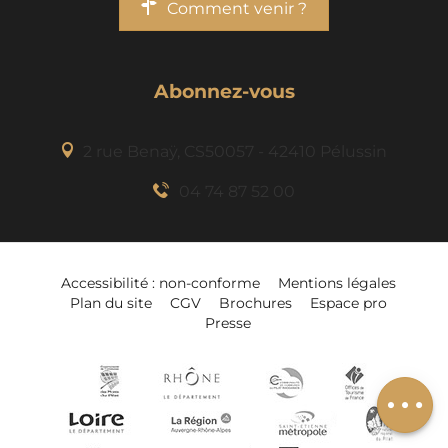
Comment venir ?
Abonnez-vous
2 rue Benaÿ, CS50057 - 42410 Pélussin
04 74 87 52 00
Accessibilité : non-conforme
Mentions légales
Plan du site
CGV
Brochures
Espace pro
Presse
Ajouter à mon
séjour