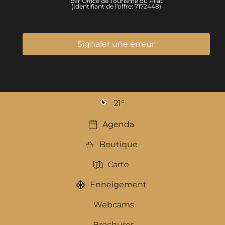
par Office de Tourisme du Pilat
(Identifiant de l'offre:
7172448
)
Signaler une erreur
21
°
Agenda
Boutique
Carte
Enneigement
Webcams
Brochures