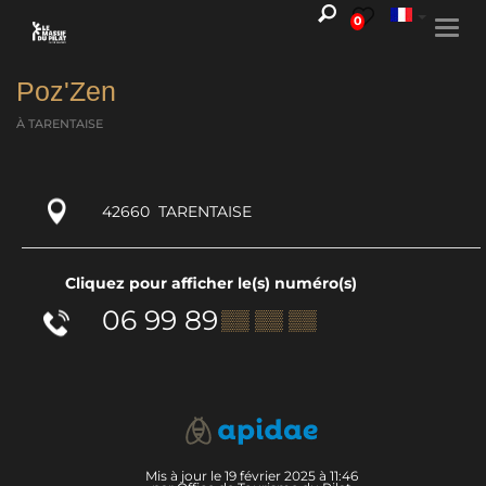
0
Togg
navi
Poz'Zen
À TARENTAISE
42660
TARENTAISE
Cliquez pour afficher le(s) numéro(s)
06 99 89
▒▒ ▒▒ ▒▒
Mis à jour le 19 février 2025 à 11:46