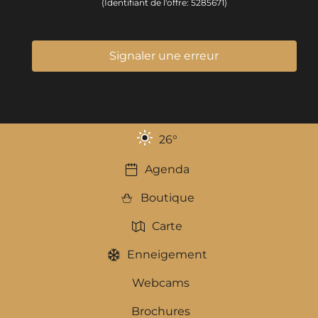
(Identifiant de l'offre:
5285671
)
Signaler une erreur
26
°
Agenda
Boutique
Carte
Enneigement
Webcams
Brochures