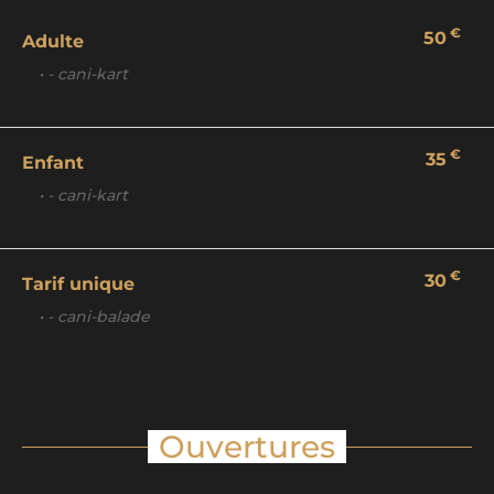
€
50
Adulte
• - cani-kart
€
35
Enfant
• - cani-kart
€
30
Tarif unique
• - cani-balade
Ouvertures