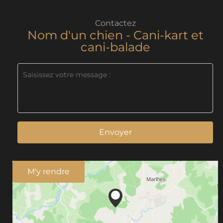
Contactez
Nom d'un chien - Cani-kart et
cani-balade
Envoyer
M'y rendre