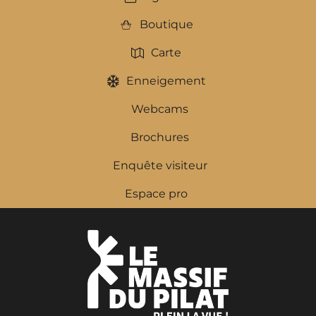
Boutique
Carte
Enneigement
Webcams
Brochures
Enquête visiteur
Espace pro