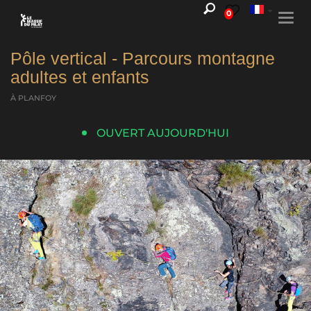
0
Togg
navi
Pôle vertical - Parcours montagne
adultes et enfants
À PLANFOY
OUVERT AUJOURD'HUI