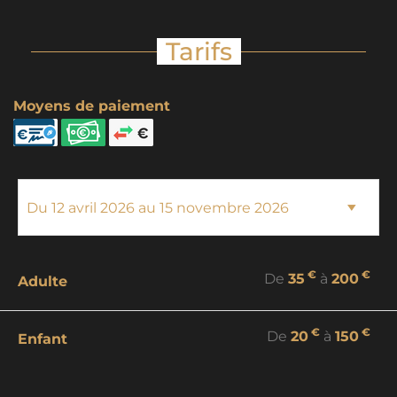
Tarifs
Moyens de paiement
€
€
De
35
à
200
Adulte
€
€
De
20
à
150
Enfant