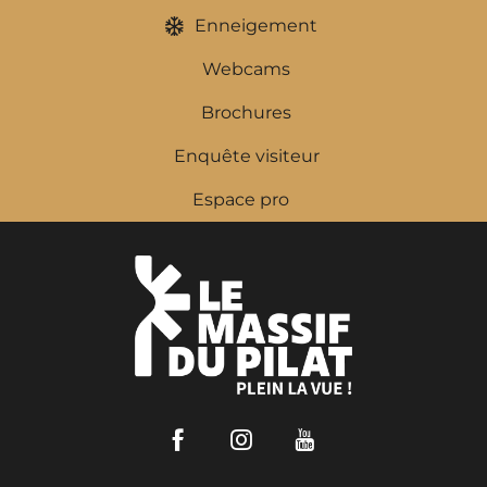
Enneigement
Webcams
Brochures
Enquête visiteur
Espace pro
Facebook
Instagram
Youtube