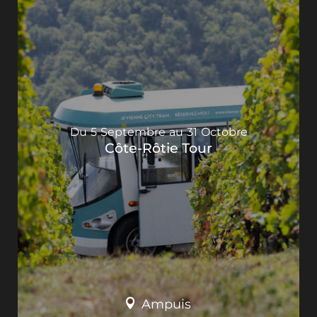
Du
5
Septembre
au
31
Octobre
Côte-Rôtie Tour
Ampuis