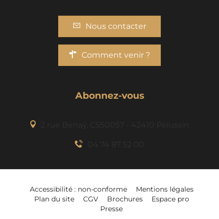
Nous contacter
Comment venir ?
Abonnez-vous
2 rue Benaÿ, CS50057 - 42410 Pélussin
04 74 87 52 00
Accessibilité : non-conforme
Mentions légales
Plan du site
CGV
Brochures
Espace pro
Presse