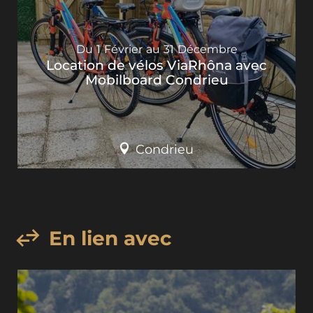
Du
1
Février
au
31
Décembre
Location de vélos ViaRhôna avec
Mobilboard Condrieu
Condrieu
En lien avec