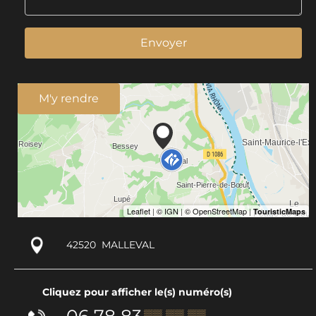
Envoyer
M'y rendre
42520
MALLEVAL
Cliquez pour afficher le(s) numéro(s)
06 78 83
▒▒ ▒▒ ▒▒