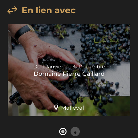
En lien avec
Du
1
Janvier
au
31
Décembre
Domaine Pierre Gaillard
Malleval