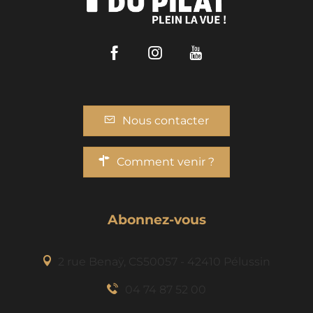
Facebook
Instagram
Youtube
Nous contacter
Comment venir ?
Abonnez-vous
2 rue Benaÿ, CS50057 - 42410 Pélussin
Description
04 74 87 52 00
Prestations