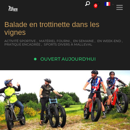
0
Togg
navi
Balade en trottinette dans les
vignes
ACTIVITÉ SPORTIVE , MATÉRIEL FOURNI , EN SEMAINE , EN WEEK-END ,
PRATIQUE ENCADRÉE , SPORTS DIVERS
À MALLEVAL
OUVERT AUJOURD'HUI