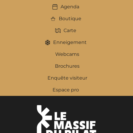
Agenda
Boutique
Carte
Enneigement
Webcams
Brochures
Enquête visiteur
Espace pro