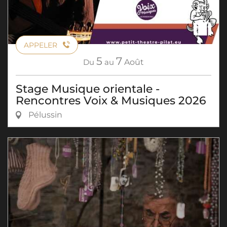
APPELER
5
7
Du
au
Août
Stage Musique orientale -
Rencontres Voix & Musiques 2026
Pélussin