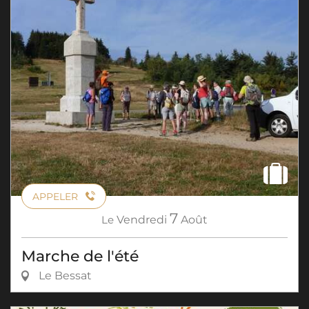
APPELER
7
Le
Vendredi
Août
Marche de l'été
Le Bessat