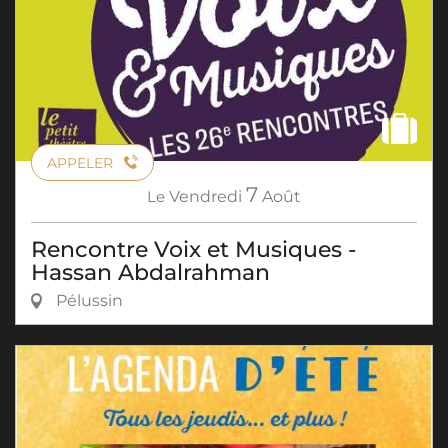
APPELER
7
Le
Vendredi
Août
Rencontre Voix et Musiques -
Hassan Abdalrahman
Pélussin