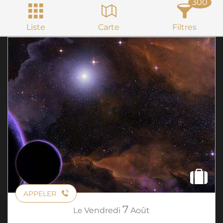
300
Liste
Carte
Filtres
APPELER
7
Le
Vendredi
Août