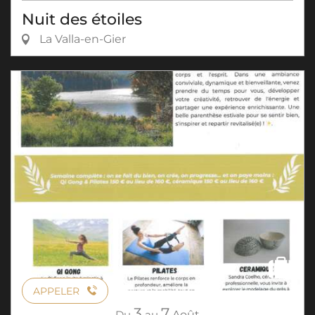
Nuit des étoiles
La Valla-en-Gier
APPELER
3
7
Du
au
Août