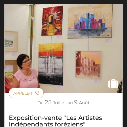
APPELER
25
9
Du
Juillet
au
Août
Exposition-vente "Les Artistes
Indépendants foréziens"