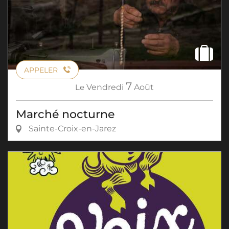
APPELER
7
Le
Vendredi
Août
Marché nocturne
Sainte-Croix-en-Jarez