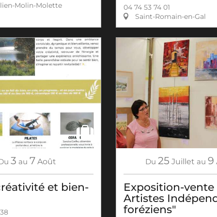
lien-Molin-Molette
04 74 53 74 01
Saint-Romain-en-Gal
3
7
25
9
Du
au
Août
Du
Juillet
au
réativité et bien-
Exposition-vente
Artistes Indépen
foréziens"
 38