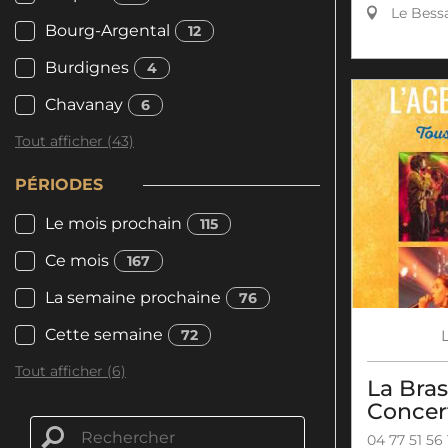
Le Bess
Bourg-Argental
12
Burdignes
4
Chavanay
6
Tout afficher (43)
PÉRIODES
Le mois prochain
115
Ce mois
167
La semaine prochaine
76
Cette semaine
72
Tout afficher (6)
La Bras
Concer
04 77 51 56 