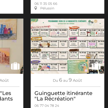
06 11 35 05 66
Pélussin
6
9
Août
Du
au
Août
 "Les
Guinguette itinérante
dants
"La Récréation"
06 77 04 78 24