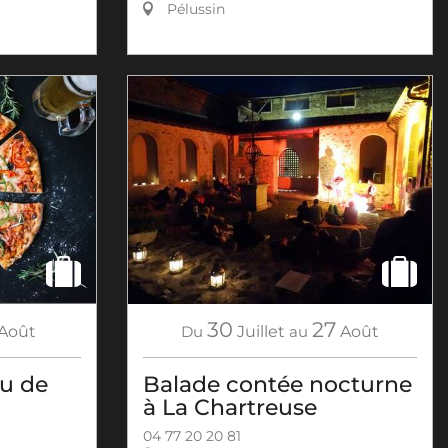
Pélussin
30
27
Août
Du
Juillet
au
Août
eu de
Balade contée nocturne
à La Chartreuse
04 77 20 20 81