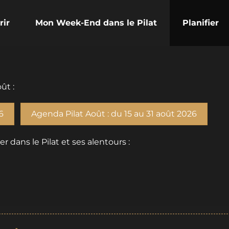
rir
Mon Week-End dans le Pilat
Planifier
ût :
6
Agenda Pilat Août : du 15 au 31 août 2026
dans le Pilat et ses alentours :