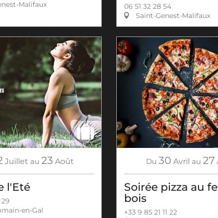
nest-Malifaux
06 51 32 28 54
Saint-Genest-Malifaux
2
23
30
27
Juillet
au
Août
Du
Avril
au
 l'Eté
Soirée pizza au f
bois
 29
omain-en-Gal
+33 9 85 21 11 22