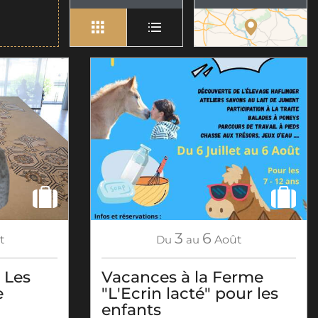
3
6
t
Du
au
Août
 Les
Vacances à la Ferme
e
"L'Ecrin lacté" pour les
enfants