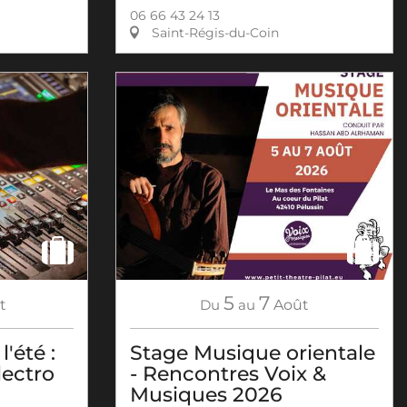
06 66 43 24 13
Saint-Régis-du-Coin
5
7
t
Du
au
Août
'été :
Stage Musique orientale
lectro
- Rencontres Voix &
Musiques 2026