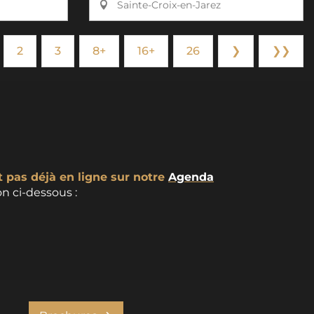
Sainte-Croix-en-Jarez
2
3
8+
16+
26
❯
❯❯
t pas déjà en ligne sur notre
Agenda
n ci-dessous :