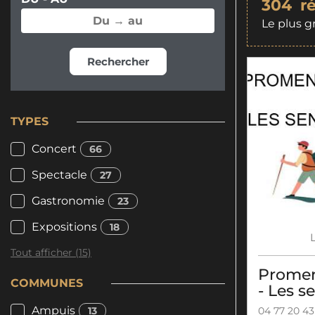
304
r
Le plus g
Rechercher
TYPES
Concert
66
Spectacle
27
Gastronomie
23
Expositions
18
Tout afficher (15)
Promen
COMMUNES
- Les s
Ampuis
13
04 77 20 43