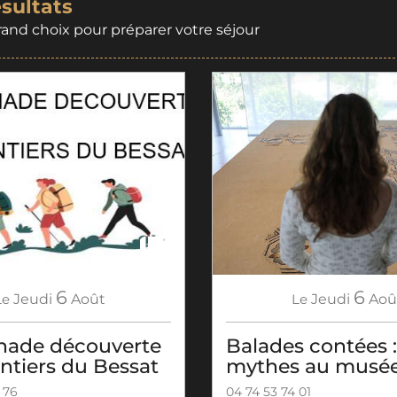
ésultats
rand choix pour préparer votre séjour
6
6
Le
Jeudi
Aoû
Le
Jeudi
Août
Balades contées :
ade découverte
mythes au musé
entiers du Bessat
04 74 53 74 01
 76