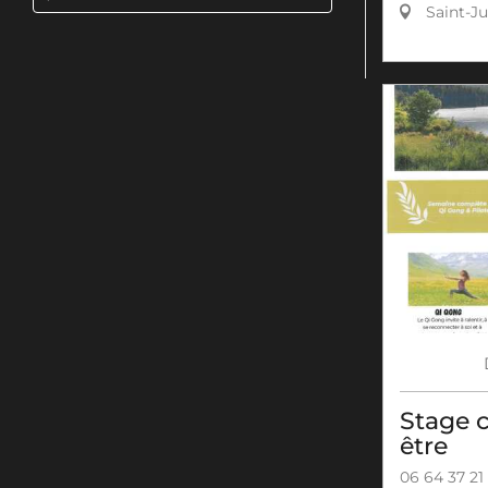
Saint-Ju
Stage c
être
06 64 37 21