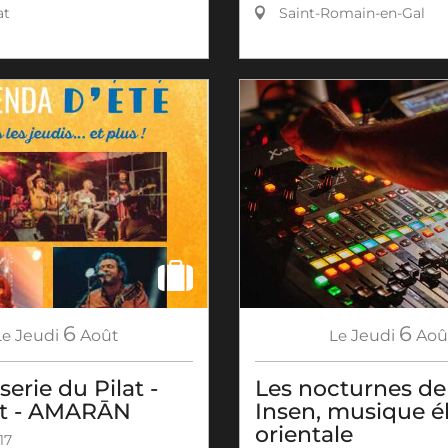
Saint-Romain-en-Gal
at
6
6
Le
Jeudi
Aoû
Le
Jeudi
Août
Les nocturnes de l
serie du Pilat -
Insen, musique é
t - AMARĀN
orientale
17