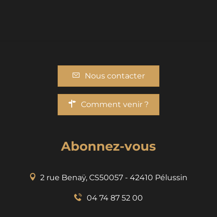
Nous contacter
Comment venir ?
Abonnez-vous
2 rue Benaÿ, CS50057 - 42410 Pélussin
04 74 87 52 00