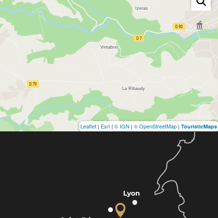
Leaflet
|
Esri
|
© IGN
|
© OpenStreetMap
|
TouristicMaps
Lyon