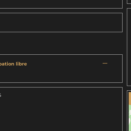
—
pation libre
6