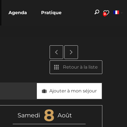
Agenda
Pratique
0
Retour à la liste
Ajouter à mon séjour
8
Samedi
Août