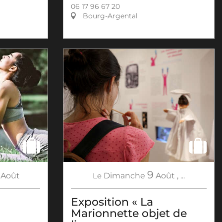
06 17 96 67 20
Bourg-Argental
9
Août
Le
Dimanche
Août
,
...
Exposition « La
Marionnette objet de