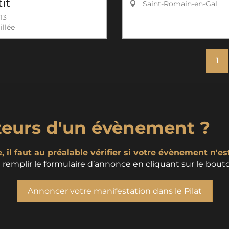
it
Saint-Romain-en-Gal
13
llée
1
teurs d'un évènement ?
 il faut au préalable vérifier si votre évènement n'es
remplir le formulaire d’annonce en cliquant sur le bouto
Annoncer votre manifestation dans le Pilat