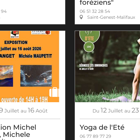
foréziens"
 94
06 51 32 28 54
n
Saint-Genest-Malifaux
9
16
12
23
Juillet
au
Août
Du
Juillet
au
tion Michel
Yoga de l'Eté
, Michele
06 77 89 77 29