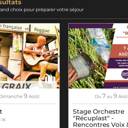
sultats
rand choix pour préparer votre séjour
9
7
9
Dimanche
Août
Du
au
Aoû
t
Stage Orchestre
"Récuplast" -
 16
Rencontres Voix 