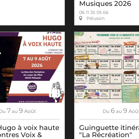
Musiques 2026
06 11 35 05 66
Pélussin
7
9
6
9
Du
au
Août
Du
au
Aoû
Hugo à voix haute
Guinguette itiné
ntres Voix &
"La Récréation"