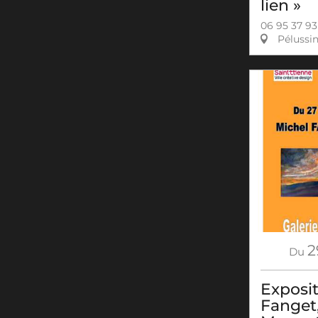
lien »
06 95 37 93
Pélussi
2
Du
Exposi
Fanget