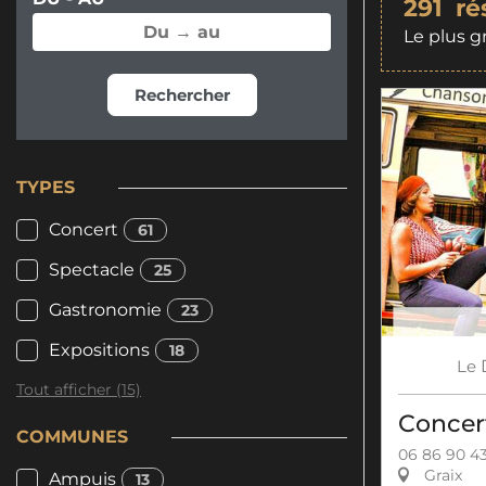
291
ré
Le plus g
Rechercher
TYPES
Concert
61
Spectacle
25
Gastronomie
23
Expositions
18
Le
Tout afficher (15)
Concer
COMMUNES
06 86 90 43
Graix
Ampuis
13