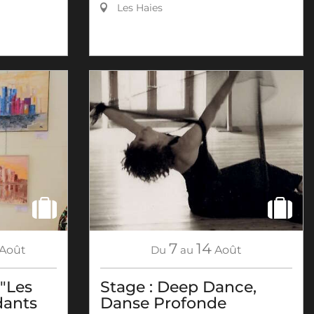
Les Haies
7
14
Août
Du
au
Août
 "Les
Stage : Deep Dance,
dants
Danse Profonde