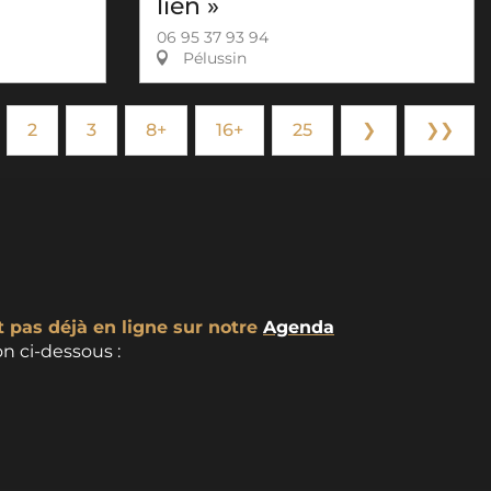
lien »
06 95 37 93 94
Pélussin
2
3
8+
16+
25
❯
❯❯
t pas déjà en ligne sur notre
Agenda
n ci-dessous :