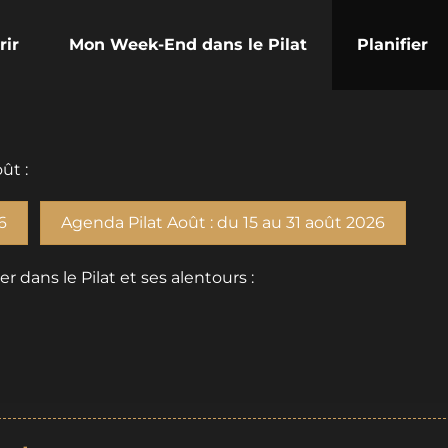
rir
Mon Week-End dans le Pilat
Planifier
ût :
6
Agenda Pilat Août : du 15 au 31 août 2026
dans le Pilat et ses alentours :