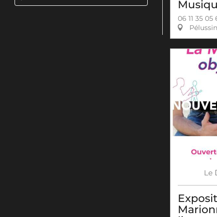
Musiqu
06 11 35 05
Pélussi
Le
Exposit
Marion