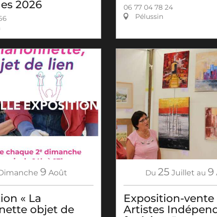
es 2026
06 77 04 78 24
Pélussin
 66
n
9
25
9
Dimanche
Août
Du
Juillet
au
ion « La
Exposition-vente
nette objet de
Artistes Indépen