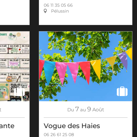
06 11 35 05 66
Pélussin
7
9
t
Du
au
Août
rante
Vogue des Haies
06 26 61 25 08