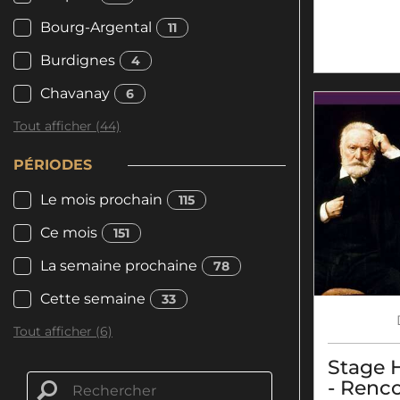
Bourg-Argental
11
Burdignes
4
Chavanay
6
Tout afficher (44)
PÉRIODES
Le mois prochain
115
Ce mois
151
La semaine prochaine
78
Cette semaine
33
Tout afficher (6)
Stage 
- Renco