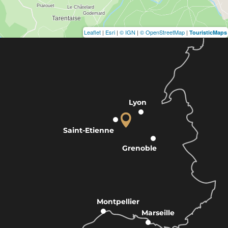
Leaflet
|
Esri
|
© IGN
|
© OpenStreetMap
|
TouristicMaps
Lyon
Saint-Etienne
Grenoble
Montpellier
Marseille