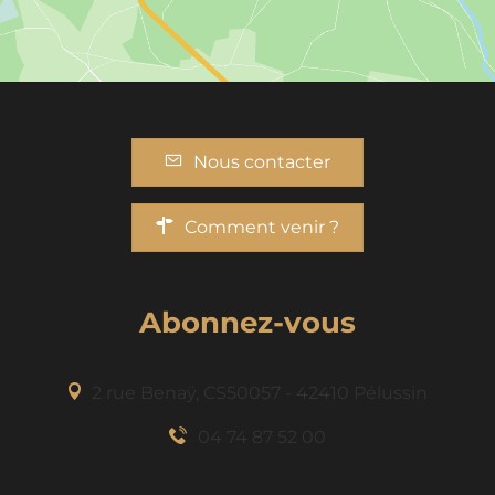
Nous contacter
Comment venir ?
Abonnez-vous
2 rue Benaÿ, CS50057 - 42410 Pélussin
04 74 87 52 00