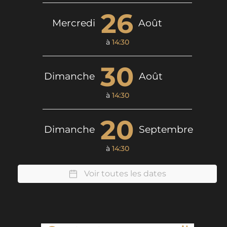
26
Mercredi
Août
à
14:30
30
Dimanche
Août
à
14:30
20
Dimanche
Septembre
à
14:30
Voir toutes les dates