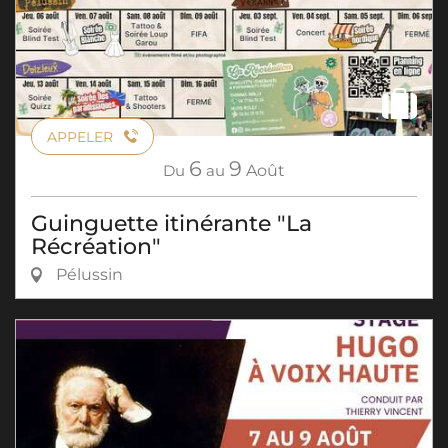
APPELER
6
9
Du
au
Août
Guinguette itinérante "La
Récréation"
Pélussin