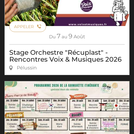
APPELER
7
9
Du
au
Août
Stage Orchestre "Récuplast" -
Rencontres Voix & Musiques 2026
Pélussin