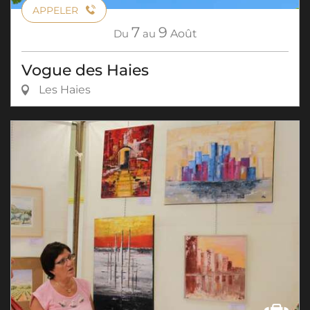
APPELER
7
9
Du
au
Août
Vogue des Haies
Les Haies