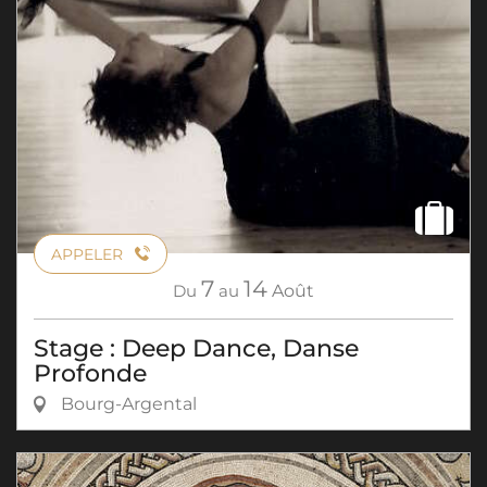
APPELER
7
14
Du
au
Août
Stage : Deep Dance, Danse
Profonde
Bourg-Argental