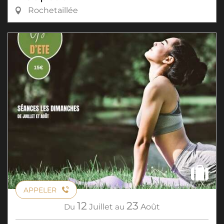
Rochetaillée
APPELER
12
23
Du
Juillet
au
Août