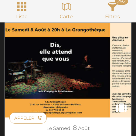
292
Liste
Carte
Filtres
APPELER
8
Le
Samedi
Août