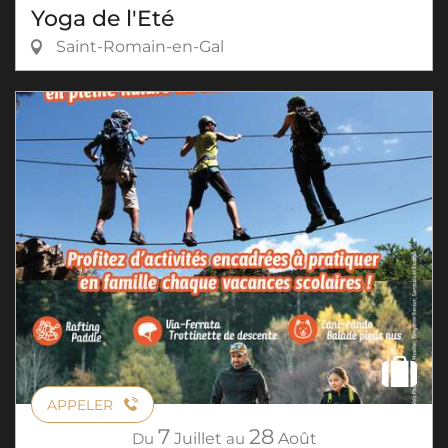
Yoga de l'Eté
Saint-Romain-en-Gal
APPELER
7
28
Du
Juillet
au
Août