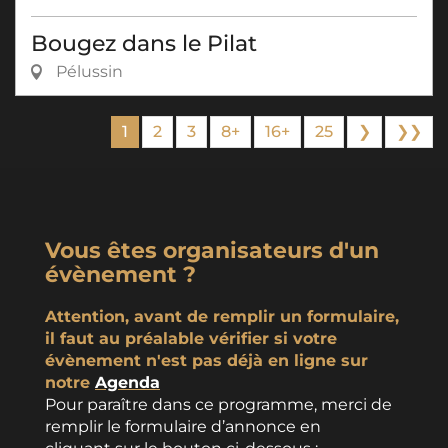
Bougez dans le Pilat
Pélussin
1
2
3
8+
16+
25
❯
❯❯
Vous êtes organisateurs d'un
évènement ?
Attention, avant de remplir un formulaire,
il faut au préalable vérifier si votre
évènement n'est pas déjà en ligne sur
notre
Agenda
Pour paraître dans ce programme, merci de
remplir le formulaire d’annonce en