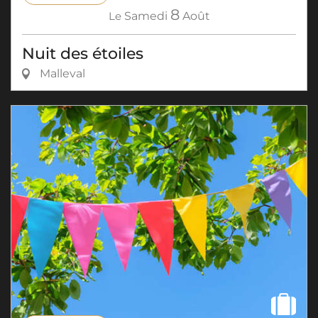
8
Le
Samedi
Août
Nuit des étoiles
Malleval