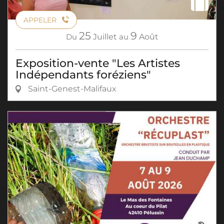
APPELER
25
9
Du
Juillet
au
Août
Exposition-vente "Les Artistes
Indépendants foréziens"
Saint-Genest-Malifaux