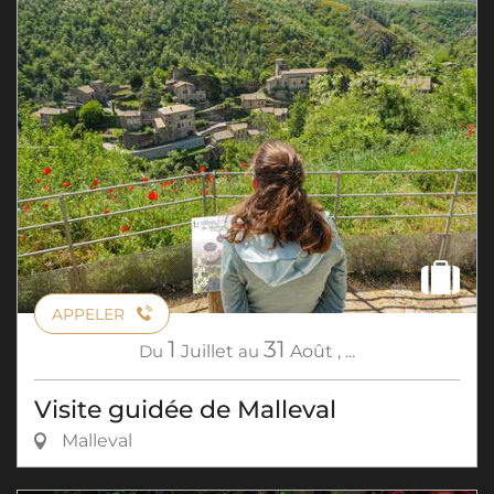
APPELER
1
31
Du
Juillet
au
Août
,
...
Visite guidée de Malleval
Malleval