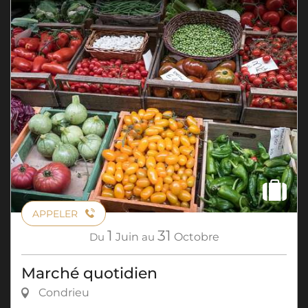
APPELER
1
31
Du
Juin
au
Octobre
Marché quotidien
Condrieu