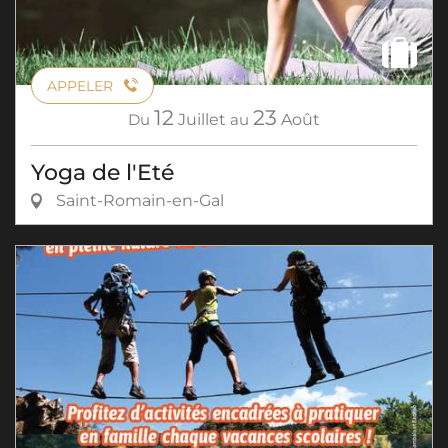
APPELER
12
23
Du
Juillet
au
Août
Yoga de l'Eté
Saint-Romain-en-Gal