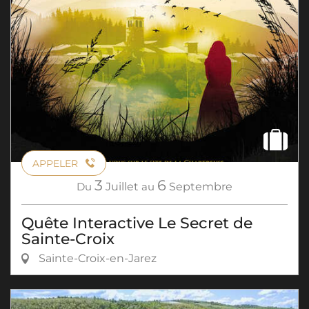
APPELER
3
6
Du
Juillet
au
Septembre
Quête Interactive Le Secret de
Sainte-Croix
Sainte-Croix-en-Jarez