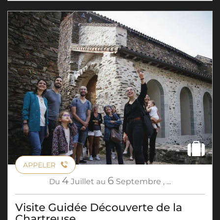
APPELER
4
6
Du
Juillet
au
Septembre
,
...
Visite Guidée Découverte de la
Chartreuse