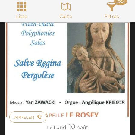
283
Liste
Carte
Filtres
APPELER
10
Le
Lundi
Août