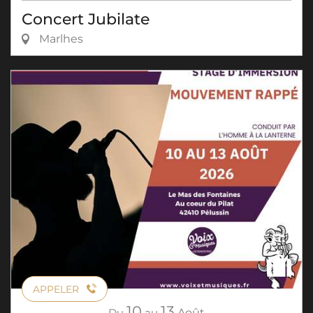
Concert Jubilate
Marlhes
APPELER
10
13
Du
au
Août