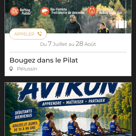
APPELER
7
28
Du
Juillet
au
Août
Bougez dans le Pilat
Pélussin