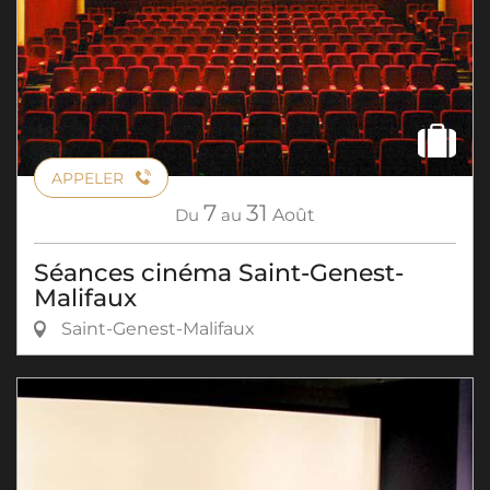
APPELER
7
31
Du
au
Août
Séances cinéma Saint-Genest-
Malifaux
Saint-Genest-Malifaux