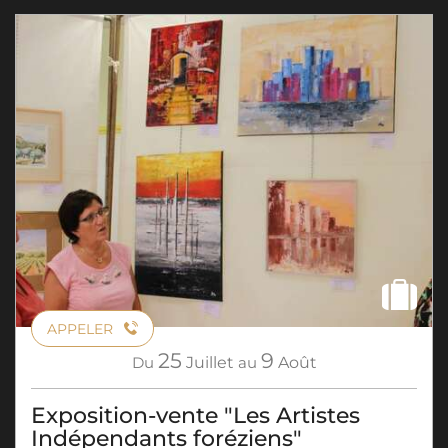
APPELER
25
9
Du
Juillet
au
Août
Exposition-vente "Les Artistes
Indépendants foréziens"