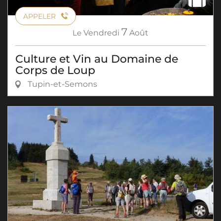
APPELER
7
Le
Vendredi
Août
Culture et Vin au Domaine de
Corps de Loup
Tupin-et-Semons