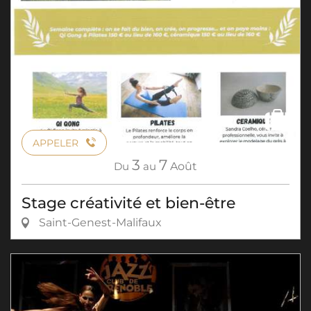
APPELER
3
7
Du
au
Août
Stage créativité et bien-être
Saint-Genest-Malifaux