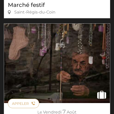
Marché festif
Saint-Régis-du-Coin
APPELER
7
Le
Vendredi
Août