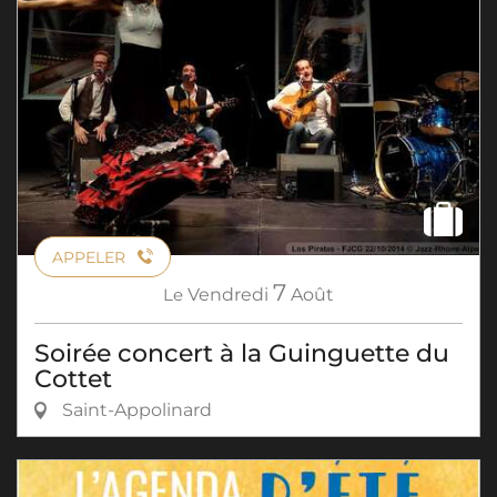
APPELER
7
Le
Vendredi
Août
Soirée concert à la Guinguette du
Cottet
Saint-Appolinard