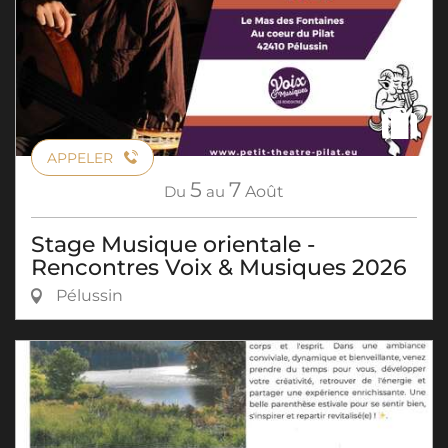
APPELER
5
7
Du
au
Août
Stage Musique orientale -
Rencontres Voix & Musiques 2026
Pélussin