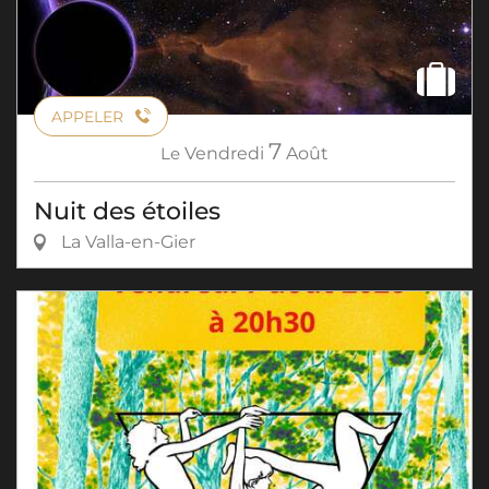
APPELER
7
Le
Vendredi
Août
Nuit des étoiles
La Valla-en-Gier