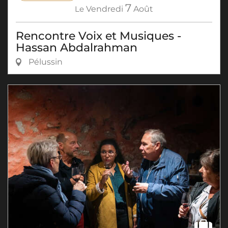
7
Le
Vendredi
Août
Rencontre Voix et Musiques -
Hassan Abdalrahman
Pélussin