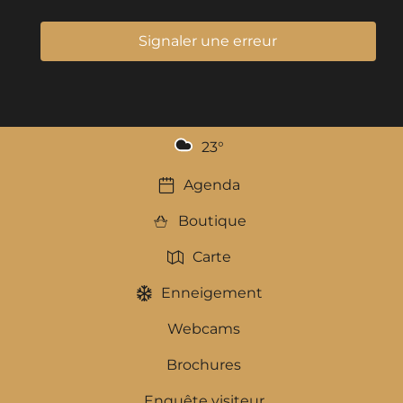
Signaler une erreur
23
°
Agenda
Boutique
Carte
Enneigement
Webcams
Brochures
Enquête visiteur