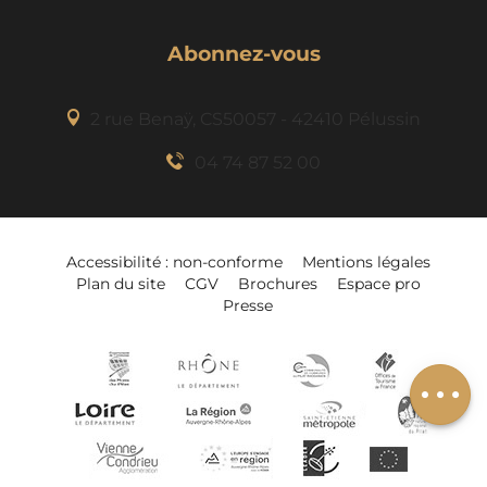
Abonnez-vous
2 rue Benaÿ, CS50057 - 42410 Pélussin
04 74 87 52 00
Description
Accessibilité : non-conforme
Mentions légales
Plan du site
CGV
Brochures
Espace pro
Tarifs
Presse
Horaires
Ajouter à mon
séjour