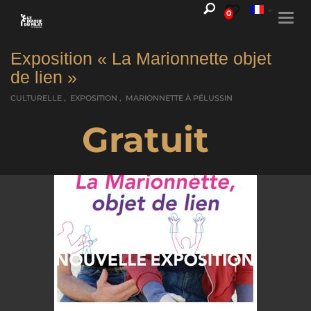
0
Togg
navi
Exposition « La Marionnette objet
de lien »
CULTURELLE , EXPOSITION , MARIONNETTE
À PÉLUSSIN
Gratuit