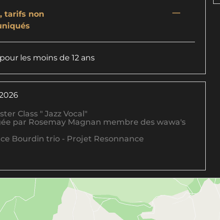
—
 tarifs non
niqués
 pour les moins de 12 ans
 2026
ster Class " Jazz Vocal"
irigée par Rosemay Magnan membre des wawa's
nce Bourdin trio - Projet Resonnance