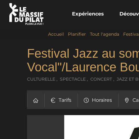
Expériences
Découv
Accueil
/
Planifier
/
Tout l'agenda
/
Festiva
Festival Jazz au so
Vocal"/Laurence Bour
CULTURELLE , SPECTACLE , CONCERT , JAZZ ET 
Tarifs
Horaires
Ca