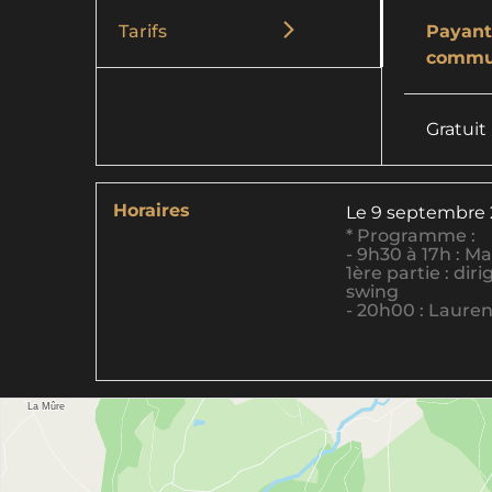
Tarifs
Payant,
commu
Gratuit
Horaires
Le
9 septembre
* Programme :
- 9h30 à 17h : Ma
1ère partie : d
swing
- 20h00 : Laure