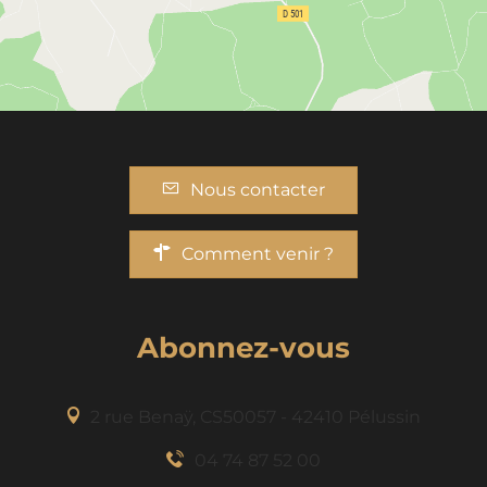
Nous contacter
Comment venir ?
Abonnez-vous
2 rue Benaÿ, CS50057 - 42410 Pélussin
04 74 87 52 00