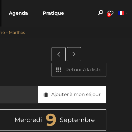
Agenda
Pratique
0
rio - Marlhes
z
Retour à la liste
Ajouter à mon séjour
9
Mercredi
Septembre