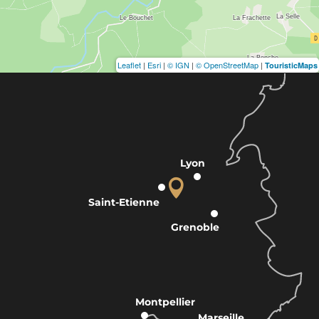
Leaflet
|
Esri
|
© IGN
|
© OpenStreetMap
|
TouristicMaps
Lyon
Saint-Etienne
Grenoble
Montpellier
Marseille