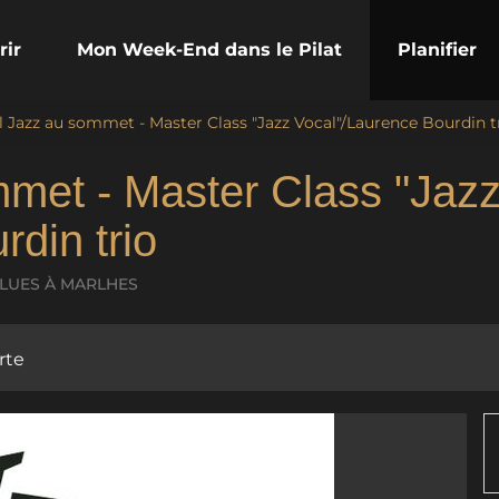
rir
Mon Week-End dans le Pilat
Planifier
l Jazz au sommet - Master Class "Jazz Vocal"/Laurence Bourdin t
mmet - Master Class "Jaz
din trio
BLUES
À MARLHES
rte