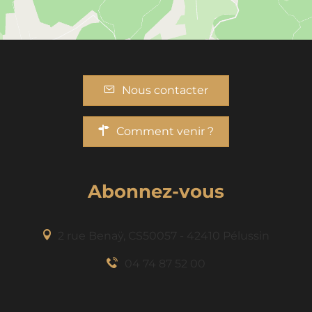
Nous contacter
Comment venir ?
Abonnez-vous
2 rue Benaÿ, CS50057 - 42410 Pélussin
04 74 87 52 00