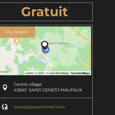
Gratuit
M'y rendre
Centre village
42660
SAINT-GENEST-MALIFAUX
www.jazzausommet.com