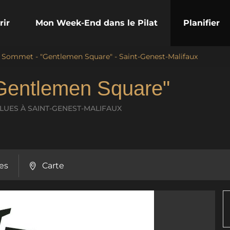
rir
Mon Week-End dans le Pilat
Planifier
u Sommet - "Gentlemen Square" - Saint-Genest-Malifaux
Gentlemen Square"
BLUES
À SAINT-GENEST-MALIFAUX
es
Carte