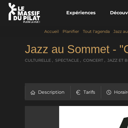
Expériences
Découv
Accueil
/
Planifier
/
Tout l'agenda
/
Jazz a
Jazz au Sommet - "
CULTURELLE , SPECTACLE , CONCERT , JAZZ ET 
Description
Tarifs
Horair