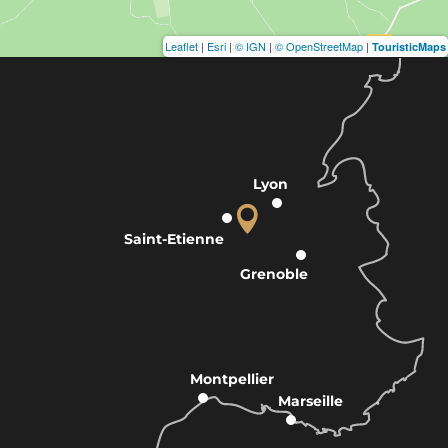
Leaflet
|
Esri
|
© IGN
|
© OpenStreetMap
|
TouristicMaps
Lyon
Saint-Etienne
Grenoble
Montpellier
Marseille