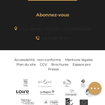
Abonnez-vous
2 rue Benaÿ, CS50057 - 42410 Pélussin
04 74 87 52 00
Description
Accessibilité : non-conforme
Mentions légales
Plan du site
CGV
Brochures
Espace pro
Tarifs
Presse
Horaires
Ajouter à mon
séjour