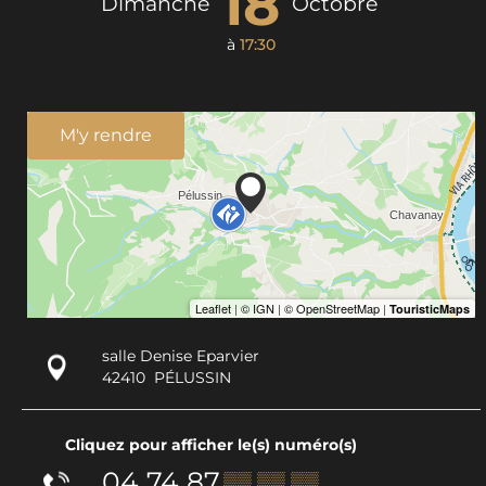
18
Dimanche
Octobre
à
17:30
M'y rendre
salle Denise Eparvier
42410
PÉLUSSIN
Cliquez pour afficher le(s) numéro(s)
04 74 87
▒▒ ▒▒ ▒▒