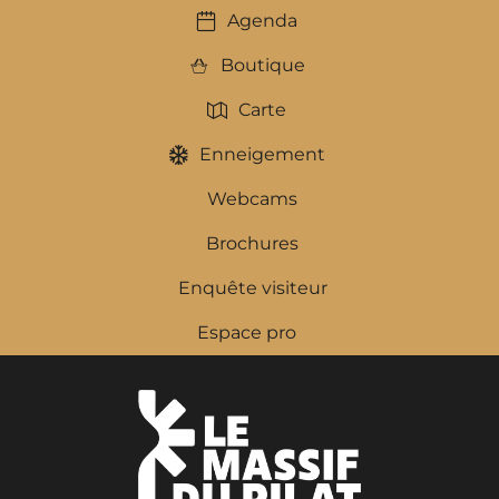
Agenda
Boutique
Carte
Enneigement
Webcams
Brochures
Enquête visiteur
Espace pro