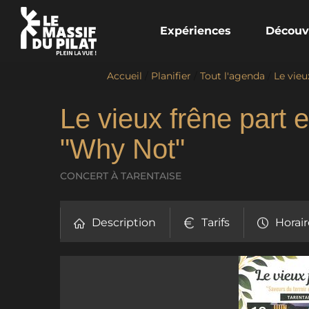
Expériences
Découv
Accueil
/
Planifier
/
Tout l'agenda
/
Le vieu
Le vieux frêne part 
"Why Not"
CONCERT
À TARENTAISE
Description
Tarifs
Horair