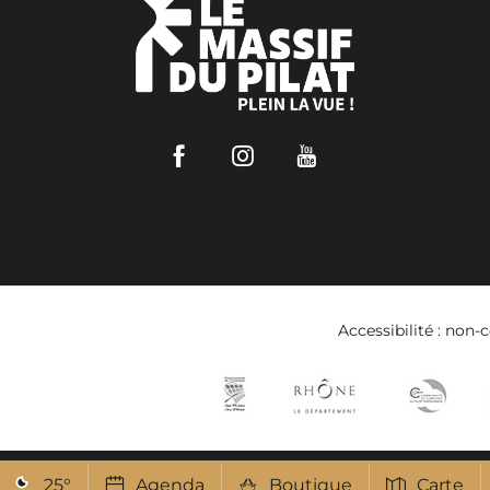
Facebook
Instagram
Youtube
Accessibilité : non
25
°
Agenda
Boutique
Carte