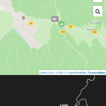
Leaflet
|
Esri
|
© IGN
|
© OpenStreetMap
|
TouristicMaps
Lyon