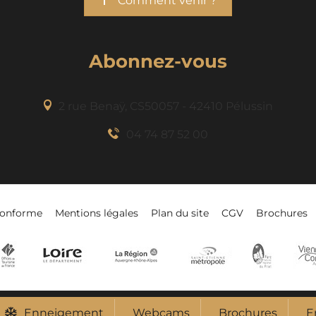
Comment venir ?
Abonnez-vous
2 rue Benaÿ, CS50057 - 42410 Pélussin
04 74 87 52 00
-conforme
Mentions légales
Plan du site
CGV
Brochures
Enneigement
Webcams
Brochures
E