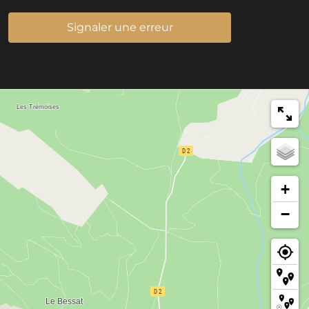
Signaler une erreur
+
−