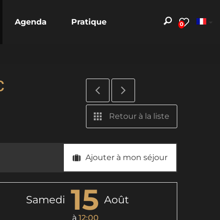
Agenda
Pratique
0
c
Retour à la liste
Ajouter à mon séjour
15
Samedi
Août
à
12:00