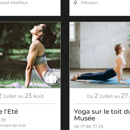
nest-Malifaux
Pélussin
2
23
2
27
Juillet
au
Août
Du
Juillet
au
 l'Eté
Yoga sur le toit d
Musée
 29
omain-en-Gal
06 77 89 77 29