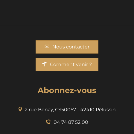
Nous contacter
Comment venir ?
Abonnez-vous
2 rue Benaÿ, CS50057 - 42410 Pélussin
04 74 87 52 00