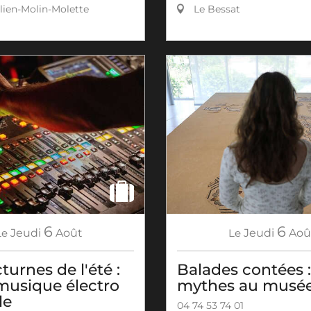
lien-Molin-Molette
Le Bessat
6
6
Le
Jeudi
Août
Le
Jeudi
Aoû
turnes de l'été :
Balades contées :
musique électro
mythes au musé
le
04 74 53 74 01