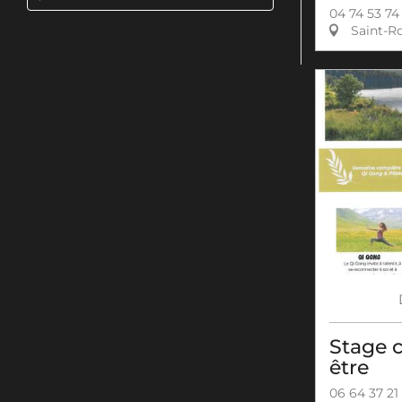
04 74 53 74
Saint-R
Stage c
être
06 64 37 21