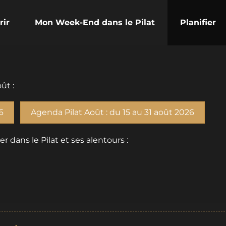
rir
Mon Week-End dans le Pilat
Planifier
ût :
6
Agenda Pilat Août : du 15 au 31 août 2026
dans le Pilat et ses alentours :