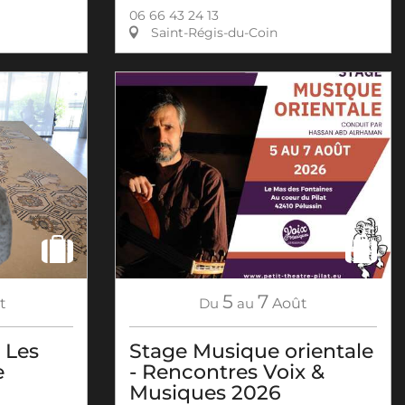
06 66 43 24 13
Saint-Régis-du-Coin
5
7
t
Du
au
Août
 Les
Stage Musique orientale
e
- Rencontres Voix &
Musiques 2026