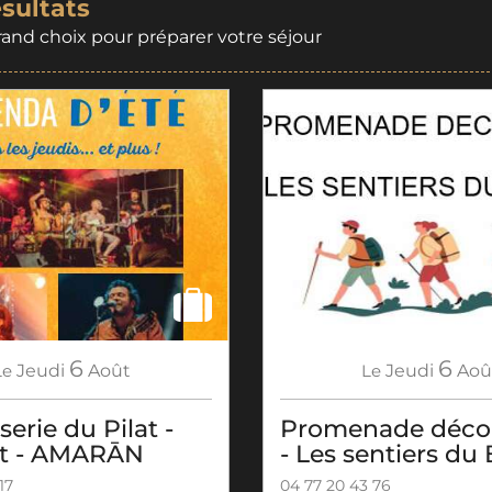
ésultats
rand choix pour préparer votre séjour
6
6
Le
Jeudi
Août
Le
Jeudi
Aoû
serie du Pilat -
Promenade déco
t - AMARĀN
- Les sentiers du
17
04 77 20 43 76