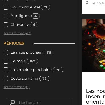
Saint-Ju
Bourg-Argental
12
Burdignes
4
Chavanay
6
Tout afficher (43)
PÉRIODES
Le mois prochain
115
Ce mois
167
La semaine prochaine
76
Cette semaine
72
Tout afficher (6)
Les noc
Insen, 
orienta