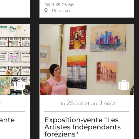
06 11 35 05 66
Pélussin
25
9
t
Du
Juillet
au
Août
rante
Exposition-vente "Les
Artistes Indépendants
foréziens"