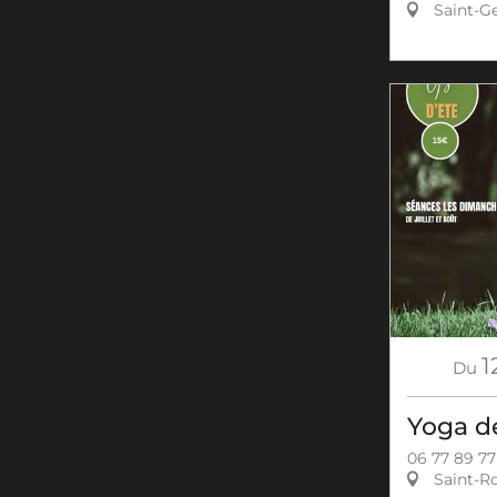
Saint-Ge
1
Du
Yoga de
06 77 89 77
Saint-R