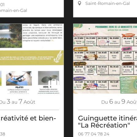
Saint-Romain-en-Gal
 01
omain-en-Gal
3
7
6
9
Du
au
Août
Du
au
Aoû
réativité et bien-
Guinguette itiné
"La Récréation"
 38
06 77 04 78 24