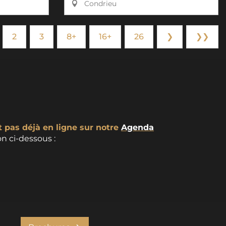
Condrieu
2
3
8+
16+
26
❯
❯❯
t pas déjà en ligne sur notre
Agenda
n ci-dessous :