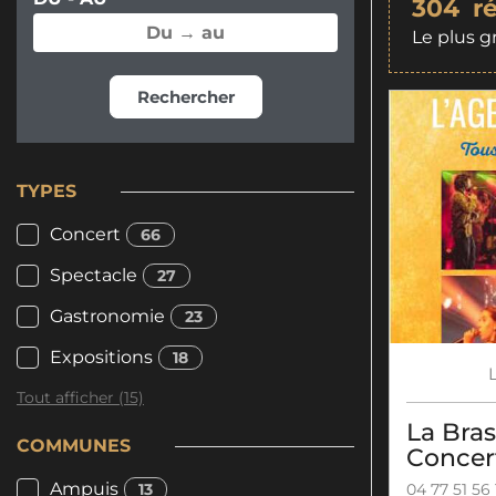
304
r
Le plus g
Rechercher
TYPES
Concert
66
Spectacle
27
Gastronomie
23
Expositions
18
Tout afficher (15)
La Bras
COMMUNES
Concer
Ampuis
13
04 77 51 56 