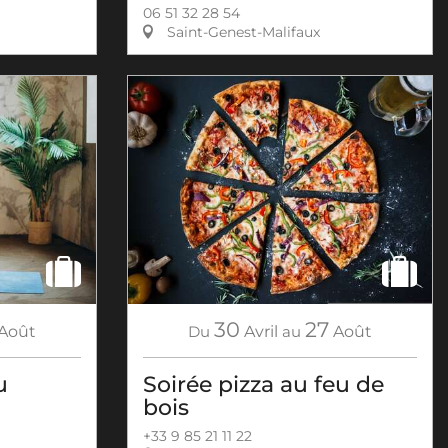
06 51 32 28 54
Saint-Genest-Malifaux
30
27
Août
Du
Avril
au
Août
u
Soirée pizza au feu de
bois
+33 9 85 21 11 22