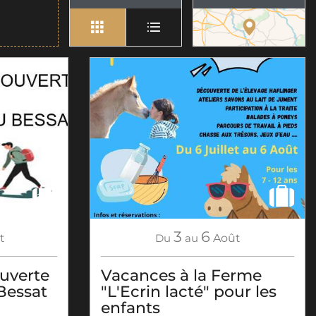
3
6
Du
au
Août
t
Vacances à la Ferme
uverte
"L'Ecrin lacté" pour les
 Bessat
enfants