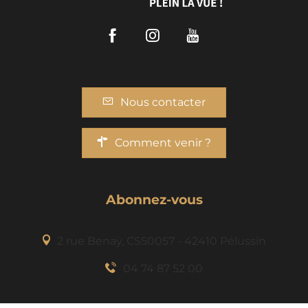
Facebook
Instagram
Youtube
Nous contacter
Comment venir ?
Abonnez-vous
2 rue Benaÿ, CS50057 - 42410 Pélussin
04 74 87 52 00
Description
Prestations