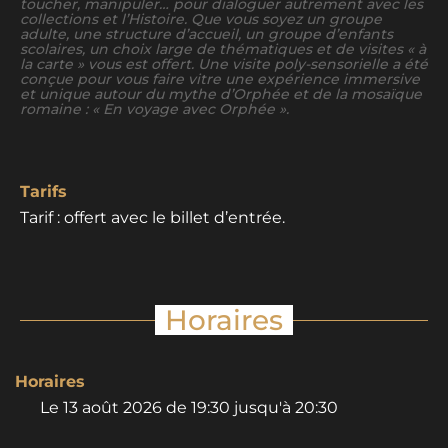
toucher, manipuler… pour dialoguer autrement avec les
collections et l’Histoire. Que vous soyez un groupe
adulte, une structure d’accueil, un groupe d’enfants
scolaires, un choix large de thématiques et de visites « à
la carte » vous est offert. Une visite poly-sensorielle a été
conçue pour vous faire vitre une expérience immersive
et unique autour du mythe d’Orphée et de la mosaïque
romaine : « En voyage avec Orphée ».
Tarifs
Tarif : offert avec le billet d’entrée.
Horaires
Horaires
Le
13 août 2026
de 19:30 jusqu'à 20:30