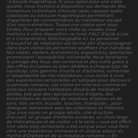
; à boucle magnétique. Si vous optez pour une visite
guidée, nous mettons à disposition sur demande des
récepteurs individuels d’écoute (avec casques audio
classiques ou à boucle magnétique) permettant
d’apprécier les commentaires du médiateur équipé
d’un micro-émetteur. Toutes nos vidéos sont sous-
titrées. Pour préparer votre visite au musée, nous
mettons à votre disposition ce livret FALC (Facile à Lire
et à Comprendre) téléchargeable ici. Le personnel
d’accueil et de médiation est formé afin d’accompagner
dans leurs visites les personnes souffrant d’un handicap.
Nos visites, ateliers, événements, expositions, spectacles
promeuvent l’accessibilité universelle. Nous favorisons
le partage des lieux, des contenus et des outils grâce à
des offres inclusives ou bien dédiées à chaque type de
handicap, Une gamme d’outils et d’activités, combinée
à l’adaptabilité de nos médiateurs, vous invite à vivre
des expériences sensorielles et ludiques pour découvrir
la période romaine. Les visites en intérieur comme en
extérieur incluent l‘utilisation d‘outils de médiation
dédiés, tels que des reproductions d‘objets, des
échantillons de textiles, de matières, d‘odeurs et de
sons. Voir, sentir, écouter, toucher, manipuler… pour
dialoguer autrement avec les collections et l’Histoire.
Que vous soyez un groupe adulte, une structure
d’accueil, un groupe d’enfants scolaires, un choix large
de thématiques et de visites « à la carte » vous est offert.
Une visite poly-sensorielle a été conçue pour vous faire
vitre une expérience immersive et unique autour du
mythe d’Orphée et de la mosaïque romaine : « En