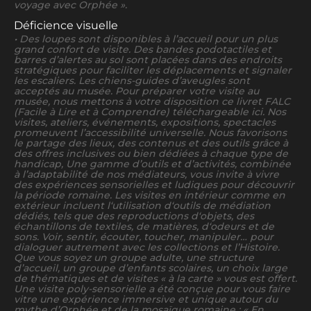
voyage avec Orphée ».
Déficience visuelle
• Des loupes sont disponibles à l’accueil pour un plus
grand confort de visite. Des bandes podotactiles et
barres d’alertes au sol sont placées dans des endroits
stratégiques pour faciliter les déplacements et signaler
les escaliers. Les chiens-guides d’aveugles sont
acceptés au musée. Pour préparer votre visite au
musée, nous mettons à votre disposition ce livret FALC
(Facile à Lire et à Comprendre) téléchargeable ici. Nos
visites, ateliers, événements, expositions, spectacles
promeuvent l’accessibilité universelle. Nous favorisons
le partage des lieux, des contenus et des outils grâce à
des offres inclusives ou bien dédiées à chaque type de
handicap, Une gamme d’outils et d’activités, combinée
à l’adaptabilité de nos médiateurs, vous invite à vivre
des expériences sensorielles et ludiques pour découvrir
la période romaine. Les visites en intérieur comme en
extérieur incluent l‘utilisation d‘outils de médiation
dédiés, tels que des reproductions d‘objets, des
échantillons de textiles, de matières, d‘odeurs et de
sons. Voir, sentir, écouter, toucher, manipuler… pour
dialoguer autrement avec les collections et l’Histoire.
Que vous soyez un groupe adulte, une structure
d’accueil, un groupe d’enfants scolaires, un choix large
de thématiques et de visites « à la carte » vous est offert.
Une visite poly-sensorielle a été conçue pour vous faire
vitre une expérience immersive et unique autour du
mythe d’Orphée et de la mosaïque romaine : « En