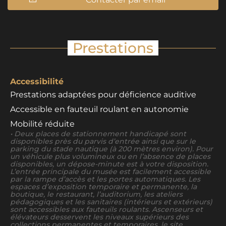
Prestations
Accessibilité
Prestations adaptées pour déficience auditive
Accessible en fauteuil roulant en autonomie
Mobilité réduite
• Deux places de stationnement handicapé sont
disponibles près du parvis d’entrée ainsi que sur le
parking du stade nautique (à 200 mètres environ). Pour
un véhicule plus volumineux ou en l’absence de places
disponibles, un dépose-minute est à votre disposition.
L’entrée principale du musée est facilement accessible
par la rampe d’accès et les portes automatiques. Les
espaces d’exposition temporaire et permanente, la
boutique, le restaurant, l’auditorium, les ateliers
pédagogiques et les sanitaires (intérieurs et extérieurs)
sont accessibles aux fauteuils roulants. Ascenseurs et
élévateurs desservent les niveaux supérieurs des
collections permanentes et temporaires, le site