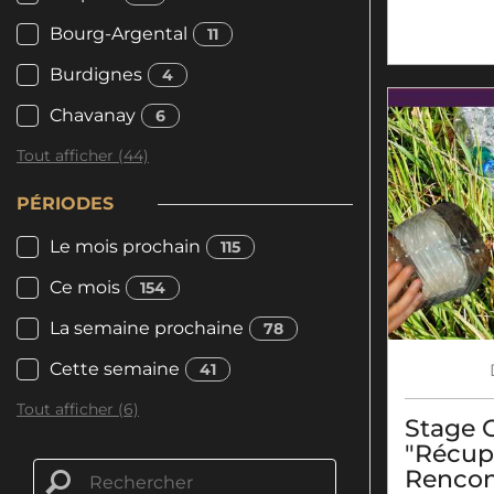
Bourg-Argental
11
Burdignes
4
Chavanay
6
Tout afficher (44)
PÉRIODES
Le mois prochain
115
Ce mois
154
La semaine prochaine
78
Cette semaine
41
Tout afficher (6)
Stage 
"Récupl
Rencon