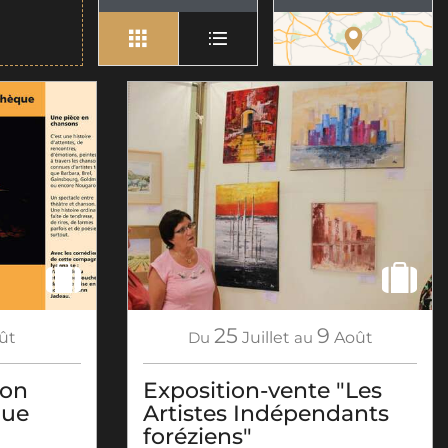
25
9
ût
Du
Juillet
au
Août
son
Exposition-vente "Les
que
Artistes Indépendants
foréziens"