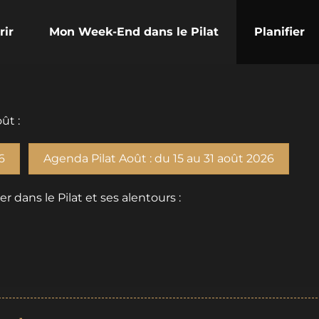
rir
Mon Week-End dans le Pilat
Planifier
ût :
6
Agenda Pilat Août : du 15 au 31 août 2026
dans le Pilat et ses alentours :