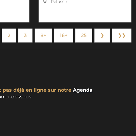
Pélussin
2
3
8+
16+
25
❯
❯❯
t pas déjà en ligne sur notre
Agenda
n ci-dessous :