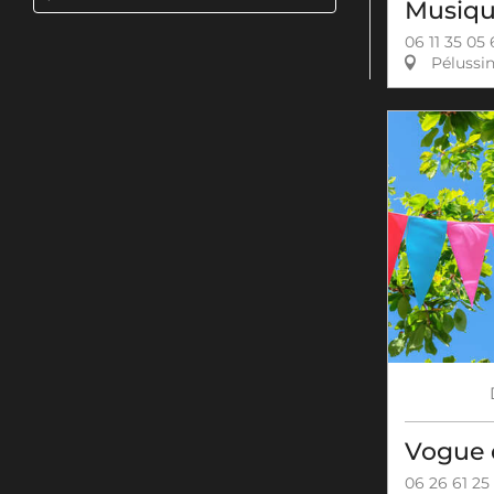
Musiqu
06 11 35 05
Pélussi
Vogue 
06 26 61 25