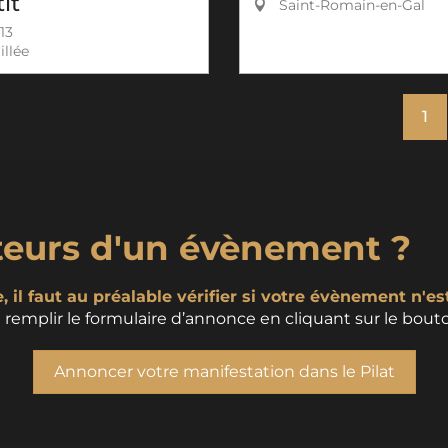
it
Saint-Romain-en-Gal
13
llée
1
teurs d'un évènement ?
 il faut au préalable vérifier si votre évènement n'es
remplir le formulaire d’annonce en cliquant sur le bouto
Annoncer votre manifestation dans le Pilat