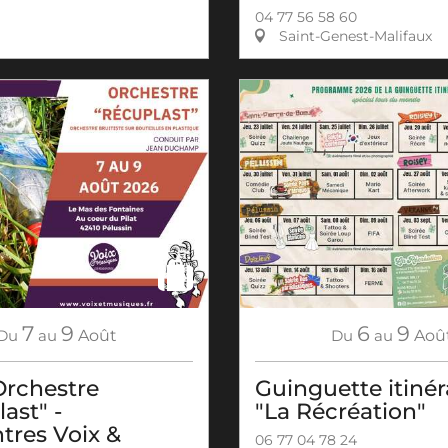
04 77 56 58 60
Saint-Genest-Malifaux
7
9
6
9
Du
au
Août
Du
au
Aoû
Orchestre
Guinguette itiné
ast" -
"La Récréation"
tres Voix &
06 77 04 78 24