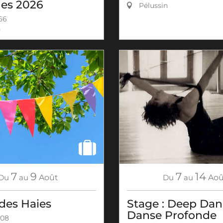
es 2026
Pélussin
 66
n
7
9
7
14
Du
au
Août
Du
au
Aoû
des Haies
Stage : Deep Dan
Danse Profonde
 08