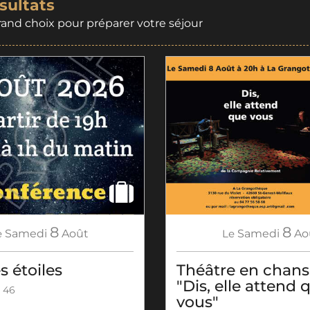
sultats
rand choix pour préparer votre séjour
8
8
e
Samedi
Août
Le
Samedi
Ao
s étoiles
Théâtre en chan
"Dis, elle attend 
 46
vous"