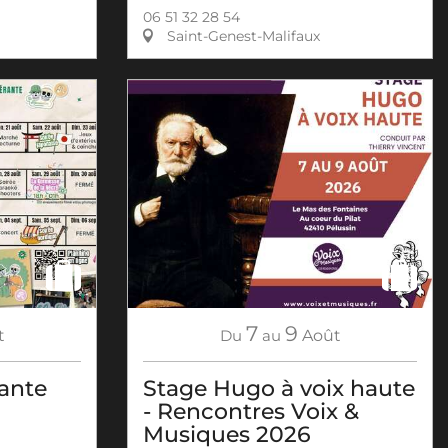
06 51 32 28 54
Saint-Genest-Malifaux
7
9
t
Du
au
Août
rante
Stage Hugo à voix haute
- Rencontres Voix &
Musiques 2026