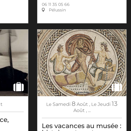
06 11 35 05 66
Pélussin
8
13
t
Le
Samedi
Août
,
Le
Jeudi
Août
,
...
ce,
Les vacances au musée :