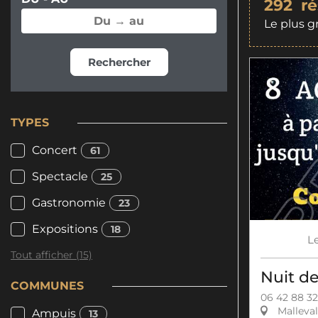
292
ré
Le plus g
Rechercher
TYPES
Concert
61
Spectacle
25
Gastronomie
23
Expositions
18
L
Tout afficher (15)
Nuit de
COMMUNES
06 42 88 32
Malleval
Ampuis
13