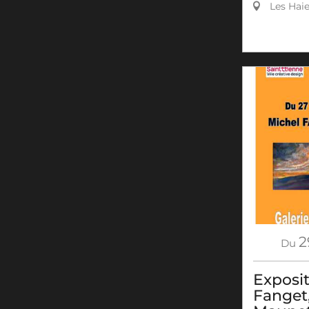
Les Hai
2
Du
Exposi
Fanget