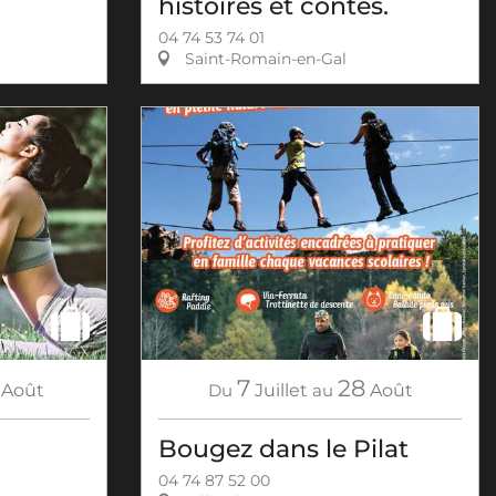
histoires et contes.
04 74 53 74 01
Saint-Romain-en-Gal
7
28
Août
Du
Juillet
au
Août
Bougez dans le Pilat
04 74 87 52 00