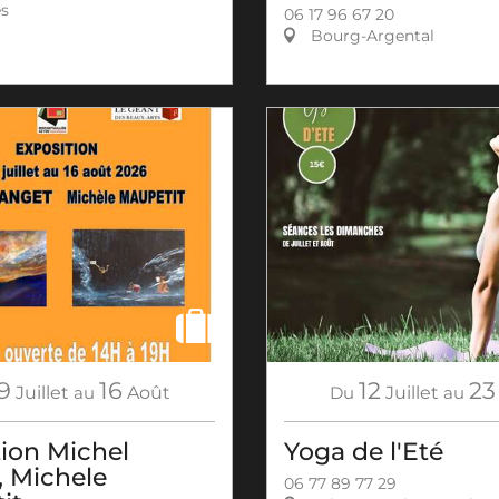
es
06 17 96 67 20
Bourg-Argental
9
16
12
23
Juillet
au
Août
Du
Juillet
au
tion Michel
Yoga de l'Eté
, Michele
06 77 89 77 29