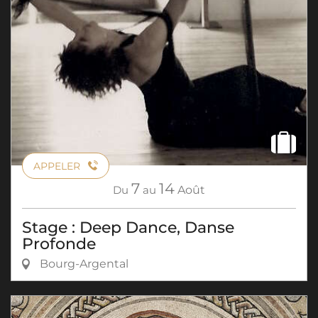
APPELER
7
14
Du
au
Août
Stage : Deep Dance, Danse
Profonde
Bourg-Argental