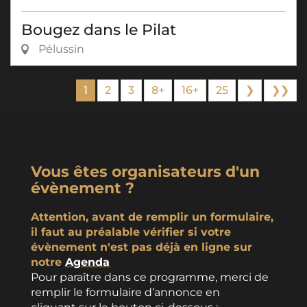
Bougez dans le Pilat
Pélussin
1
2
3
8+
16+
25
❯
❯❯
Vous êtes organisateurs d'un
évènement ?
Attention, avant de remplir un formulaire,
il faut au préalable vérifier si votre
évènement n'est pas déjà en ligne sur
notre
Agenda
Pour paraître dans ce programme, merci de
remplir le formulaire d’annonce en