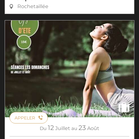
Rochetaillée
APPELER
12
23
Du
Juillet
au
Août