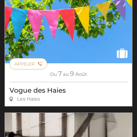
APPELER
7
9
Du
au
Août
Vogue des Haies
Les Haies