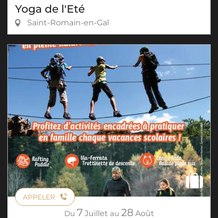
Yoga de l'Eté
Saint-Romain-en-Gal
APPELER
7
28
Du
Juillet
au
Août