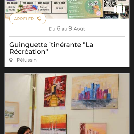
APPELER
6
9
Du
au
Août
Guinguette itinérante "La
Récréation"
Pélussin