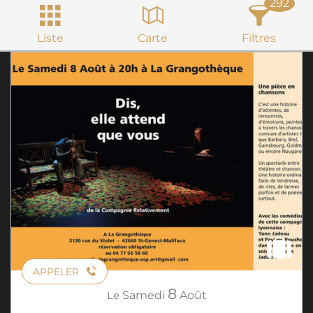
292
Liste
Carte
Filtres
APPELER
8
Le
Samedi
Août