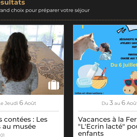
ésultats
rand choix pour préparer votre séjour
6
3
6
Le
Jeudi
Août
Du
au
Aoû
 contées : Les
Vacances à la Fe
 au musée
"L'Ecrin lacté" po
enfants
 01