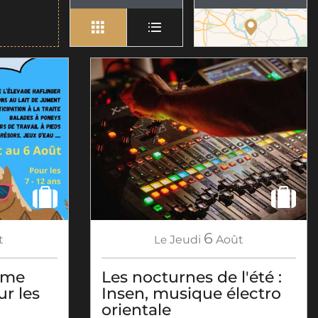
6
t
Le
Jeudi
Août
rme
Les nocturnes de l'été :
ur les
Insen, musique électro
orientale