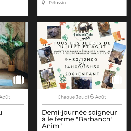
Pélussin
6
Août
Chaque
Jeudi
Août
u
Demi-journée soigneur
à le ferme "Barbanch'
Anim"