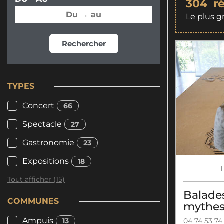
304
r
Le plus g
Rechercher
TYPES
Concert
66
Spectacle
27
Gastronomie
23
Expositions
18
Tout afficher (15)
Balades
COMMUNES
mythes
Ampuis
13
04 74 53 74