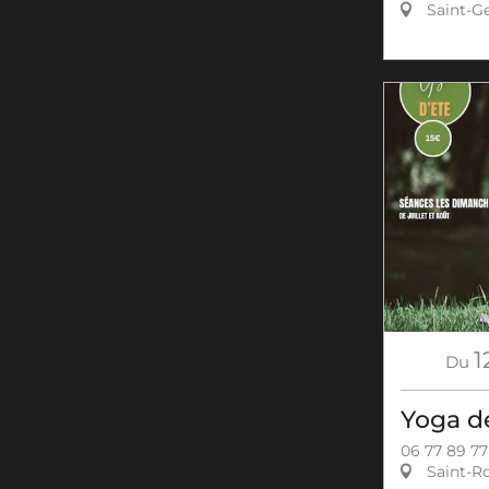
Saint-Ge
1
Du
Yoga de
06 77 89 77
Saint-R