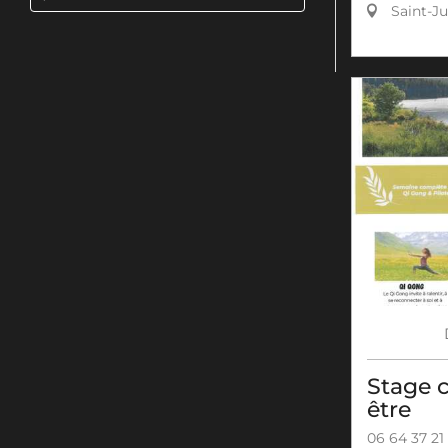
Saint-Ju
Stage c
être
06 64 37 21