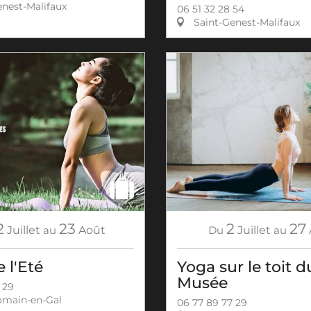
nest-Malifaux
06 51 32 28 54
Saint-Genest-Malifaux
2
23
2
27
Juillet
au
Août
Du
Juillet
au
 l'Eté
Yoga sur le toit d
Musée
 29
omain-en-Gal
06 77 89 77 29