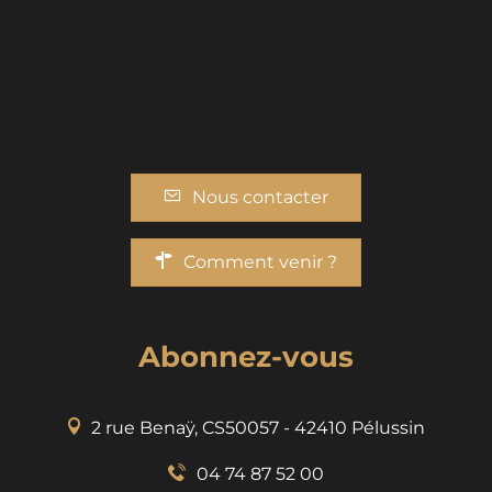
Nous contacter
Comment venir ?
Abonnez-vous
2 rue Benaÿ, CS50057 - 42410 Pélussin
04 74 87 52 00