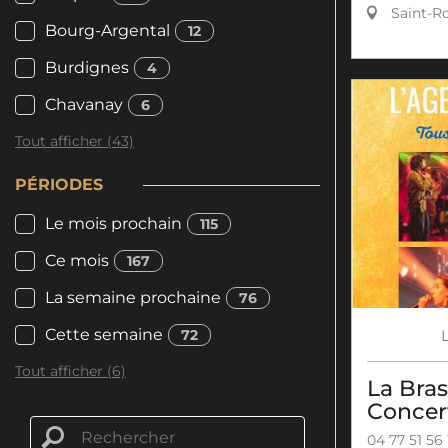
Saint-R
Bourg-Argental
12
Burdignes
4
Chavanay
6
Tout afficher (43)
PÉRIODES
Le mois prochain
115
Ce mois
167
La semaine prochaine
76
Cette semaine
72
Tout afficher (6)
La Bras
Concer
04 77 51 56 