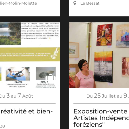
lien-Molin-Molette
Le Bessat
3
7
25
9
Du
au
Août
Du
Juillet
au
réativité et bien-
Exposition-vente
Artistes Indépen
foréziens"
 38