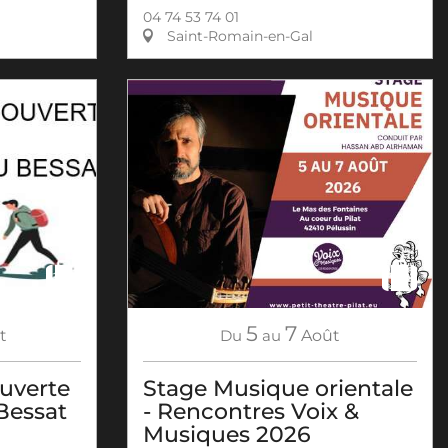
04 74 53 74 01
Saint-Romain-en-Gal
5
7
Du
au
Août
t
Stage Musique orientale
uverte
- Rencontres Voix &
 Bessat
Musiques 2026