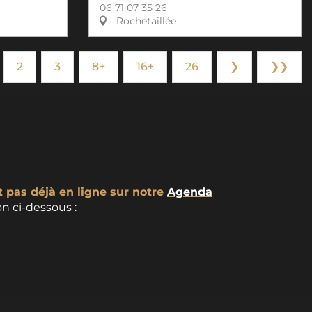
06 71 07 35 26
Rochetaillée
2
3
8+
16+
26
❯
❯❯
t pas déjà en ligne sur notre
Agenda
n ci-dessous :