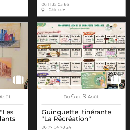
06 11 35 05 66
Pélussin
6
9
Août
Du
au
Août
 "Les
Guinguette itinérante
dants
"La Récréation"
06 77 04 78 24