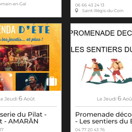
omain-en-Gal
06 66 43 24 13
Saint-Régis-du-Coin
6
6
Le
Jeudi
Août
Le
Jeudi
Aoû
serie du Pilat -
Promenade déco
t - AMARĀN
- Les sentiers du
17
04 77 20 43 76