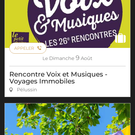
APPELER
9
Le
Dimanche
Août
Rencontre Voix et Musiques -
Voyages Immobiles
Pélussin