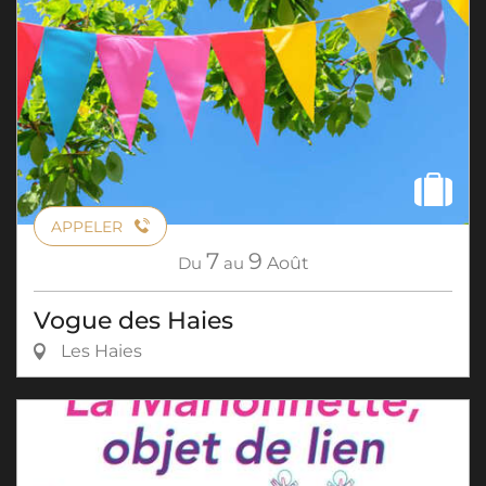
APPELER
7
9
Du
au
Août
Vogue des Haies
Les Haies