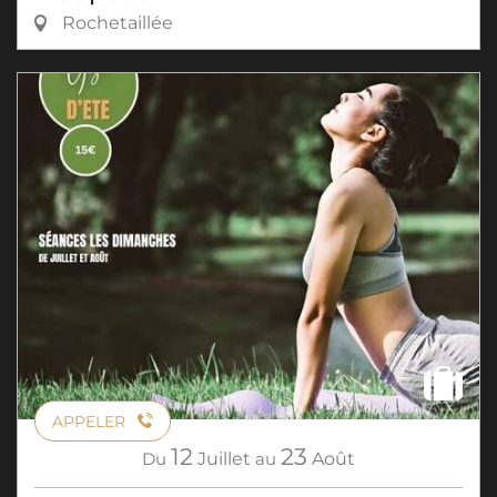
Rochetaillée
APPELER
12
23
Du
Juillet
au
Août