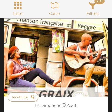
291
Liste
Carte
Filtres
APPELER
9
Le
Dimanche
Août