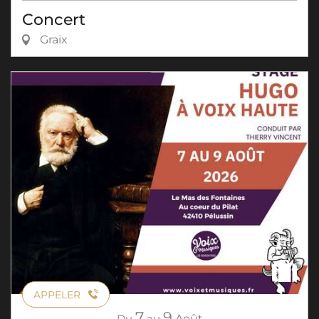
Concert
Graix
APPELER
7
9
Du
au
Août