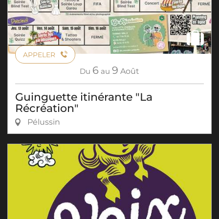
APPELER
6
9
Du
au
Août
Guinguette itinérante "La
Récréation"
Pélussin