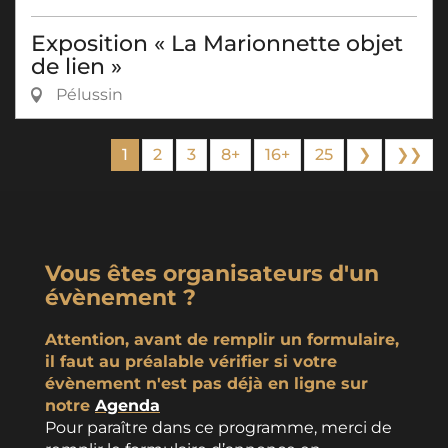
Exposition « La Marionnette objet
de lien »
Pélussin
1
2
3
8+
16+
25
❯
❯❯
Vous êtes organisateurs d'un
évènement ?
Attention, avant de remplir un formulaire,
il faut au préalable vérifier si votre
évènement n'est pas déjà en ligne sur
notre
Agenda
Pour paraître dans ce programme, merci de