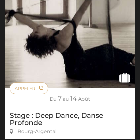
APPELER
7
14
Du
au
Août
Stage : Deep Dance, Danse
Profonde
Bourg-Argental