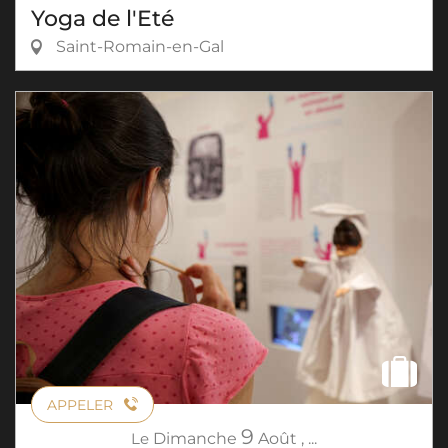
Yoga de l'Eté
Saint-Romain-en-Gal
APPELER
9
Le
Dimanche
Août
,
...