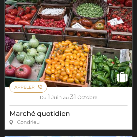
APPELER
1
31
Du
Juin
au
Octobre
Marché quotidien
Condrieu