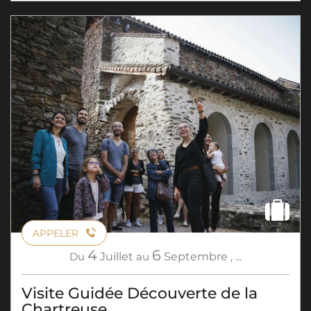
APPELER
4
6
Du
Juillet
au
Septembre
,
...
Visite Guidée Découverte de la
Chartreuse