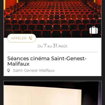
APPELER
7
31
Du
au
Août
Séances cinéma Saint-Genest-
Malifaux
Saint-Genest-Malifaux