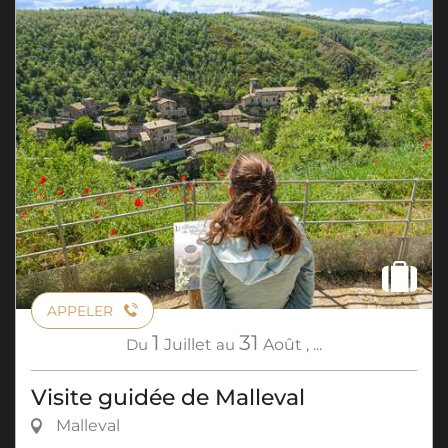
APPELER
1
31
Du
Juillet
au
Août
,
...
Visite guidée de Malleval
Malleval