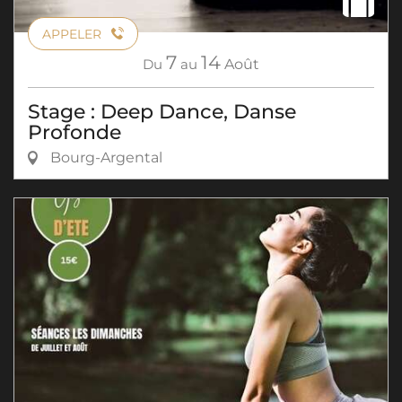
APPELER
7
14
Du
au
Août
Stage : Deep Dance, Danse
Profonde
Bourg-Argental