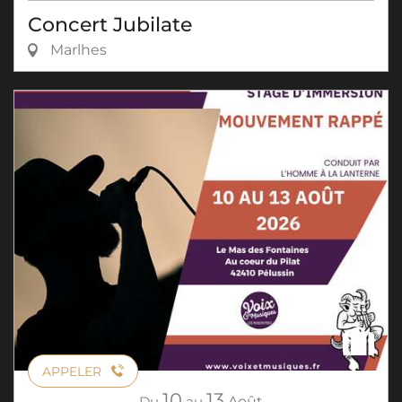
Concert Jubilate
Marlhes
APPELER
10
13
Du
au
Août