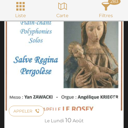
283
Liste
Carte
Filtres
APPELER
10
Le
Lundi
Août