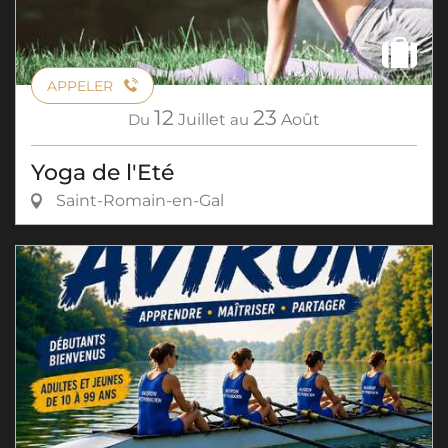
APPELER
12
23
Du
Juillet
au
Août
Yoga de l'Eté
Saint-Romain-en-Gal