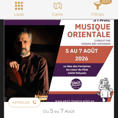
300
Liste
Carte
Filtres
APPELER
5
7
Du
au
Août