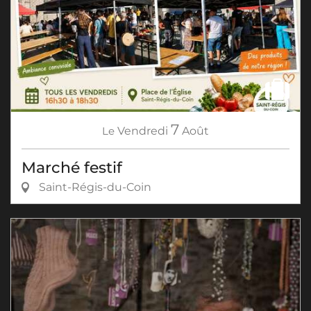
7
Le
Vendredi
Août
Marché festif
Saint-Régis-du-Coin