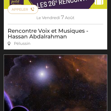
APPELER
7
Le
Vendredi
Août
Rencontre Voix et Musiques -
Hassan Abdalrahman
Pélussin