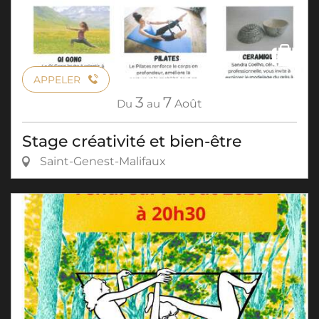
APPELER
3
7
Du
au
Août
Stage créativité et bien-être
Saint-Genest-Malifaux