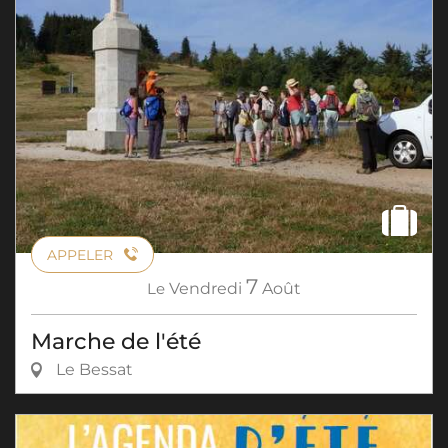
APPELER
7
Le
Vendredi
Août
Marche de l'été
Le Bessat