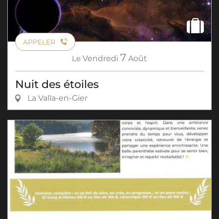
APPELER
7
Le
Vendredi
Août
Nuit des étoiles
La Valla-en-Gier