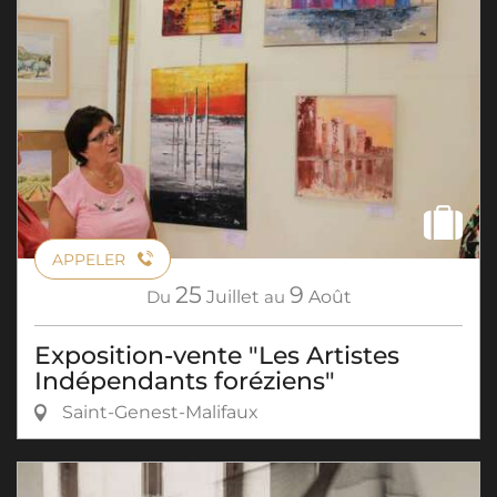
APPELER
25
9
Du
Juillet
au
Août
Exposition-vente "Les Artistes
Indépendants foréziens"
Saint-Genest-Malifaux