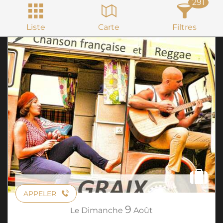
291
Liste
Carte
Filtres
APPELER
9
Le
Dimanche
Août