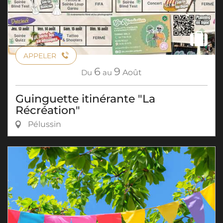
APPELER
6
9
Du
au
Août
Guinguette itinérante "La
Récréation"
Pélussin