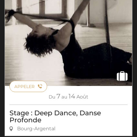
APPELER
7
14
Du
au
Août
Stage : Deep Dance, Danse
Profonde
Bourg-Argental