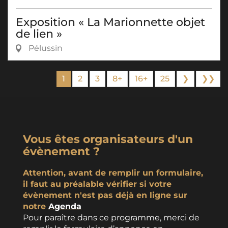
Exposition « La Marionnette objet
de lien »
Pélussin
1
2
3
8+
16+
25
❯
❯❯
Vous êtes organisateurs d'un
évènement ?
Attention, avant de remplir un formulaire,
il faut au préalable vérifier si votre
évènement n'est pas déjà en ligne sur
notre
Agenda
Pour paraître dans ce programme, merci de