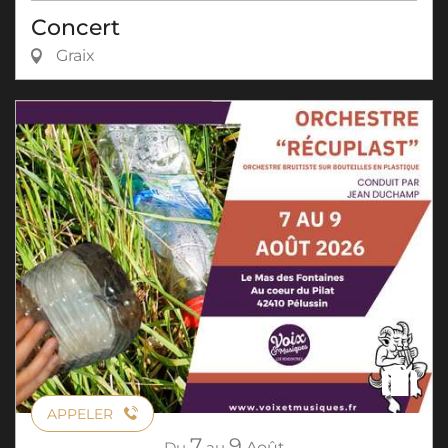
Concert
Graix
APPELER
7
9
Du
au
Août