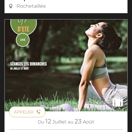
Rochetaillée
APPELER
12
23
Du
Juillet
au
Août