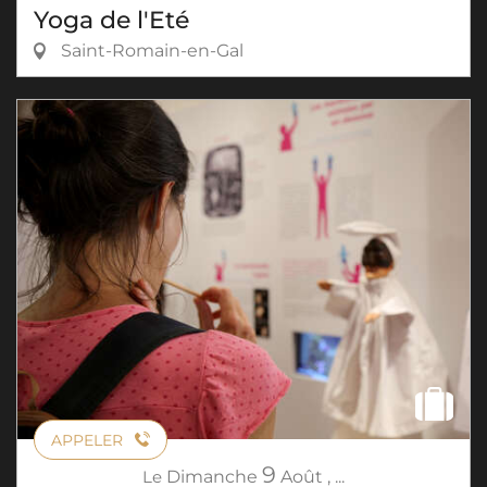
Yoga de l'Eté
Saint-Romain-en-Gal
APPELER
9
Le
Dimanche
Août
,
...