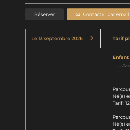
Réserver
Contacter par email
Le
13 septembre 2026
Tarif p
Enfant
• - Po
Parcour
Né(e) e
Tarif : 1
Parcou
Né(e) e