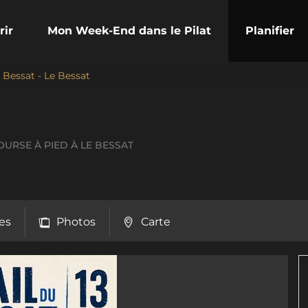
rir
Mon Week-End dans le Pilat
Planifier
u Bessat - Le Bessat
COURSE À PIED
À LE BESSAT
es
Photos
Carte