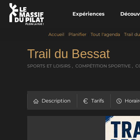
Expériences
Découv
Accueil
/
Planifier
/
Tout l'agenda
/
Trail d
Trail du Bessat
SPORTS ET LOISIRS , COMPÉTITION SPORTIVE , 
Description
Tarifs
Horair