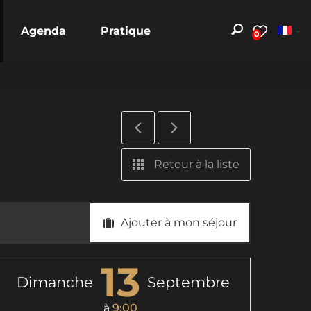
Agenda
Pratique
0
Retour à la liste
Ajouter à mon séjour
13
Dimanche
Septembre
à
9:00