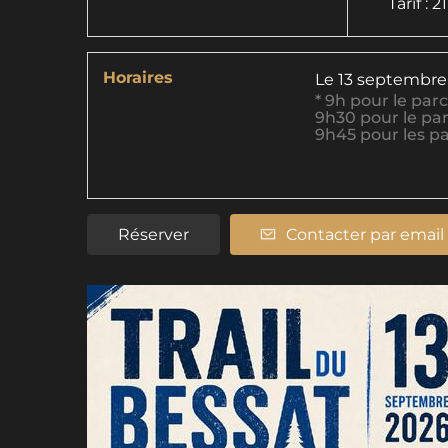
Tarif : 2
Horaires
Le
13 septembre
* 9h pour le par
9h30 pour le pa
9h45 pour les p
Réserver
Contacter par email