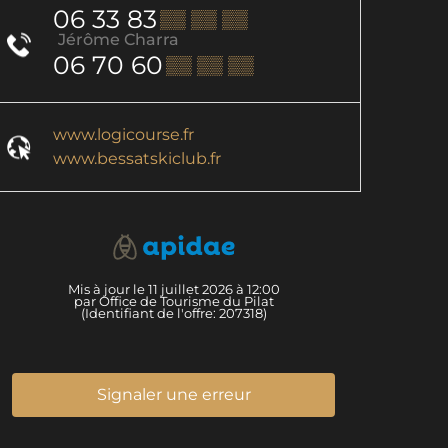
06 33 83
▒▒ ▒▒ ▒▒
Jérôme Charra
06 70 60
▒▒ ▒▒ ▒▒
www.logicourse.fr
www.bessatskiclub.fr
Mis à jour le 11 juillet 2026 à 12:00
par Office de Tourisme du Pilat
(Identifiant de l'offre:
207318
)
Signaler une erreur