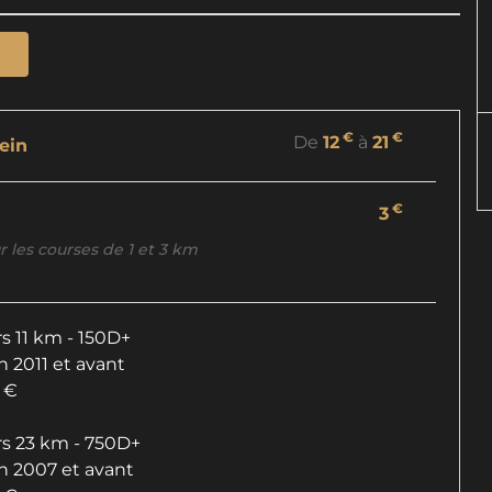
€
€
De
12
à
21
lein
€
3
ur les courses de 1 et 3 km
s 11 km - 150D+
n 2011 et avant
2 €
rs 23 km - 750D+
n 2007 et avant