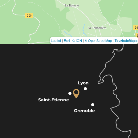
Leaflet
|
Esri
|
© IGN
|
© OpenStreetMap
|
TouristicMaps
Lyon
Saint-Etienne
Grenoble