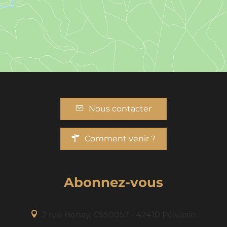
Nous contacter
Comment venir ?
Abonnez-vous
2 rue Benaÿ, CS50057 - 42410 Pélussin