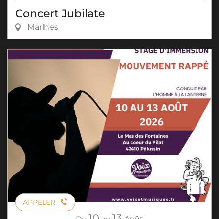
Concert Jubilate
Marlhes
APPELER
10
13
Du
au
Août