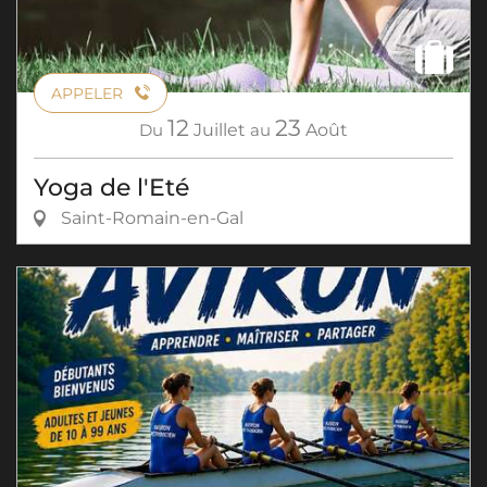
APPELER
12
23
Du
Juillet
au
Août
Yoga de l'Eté
Saint-Romain-en-Gal