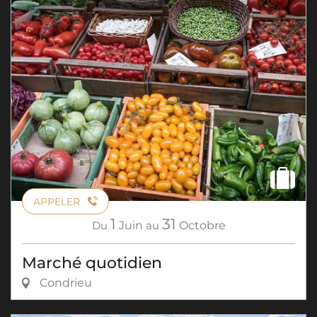
APPELER
1
31
Du
Juin
au
Octobre
Marché quotidien
Condrieu