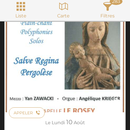
283
Liste
Carte
Filtres
APPELER
10
Le
Lundi
Août