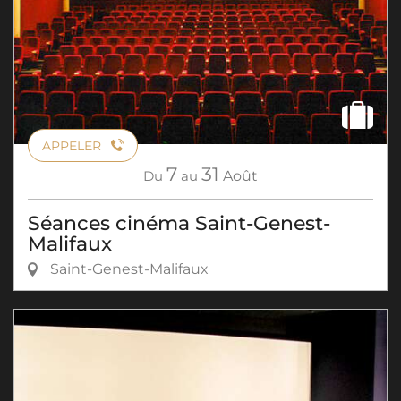
APPELER
7
31
Du
au
Août
Séances cinéma Saint-Genest-
Malifaux
Saint-Genest-Malifaux