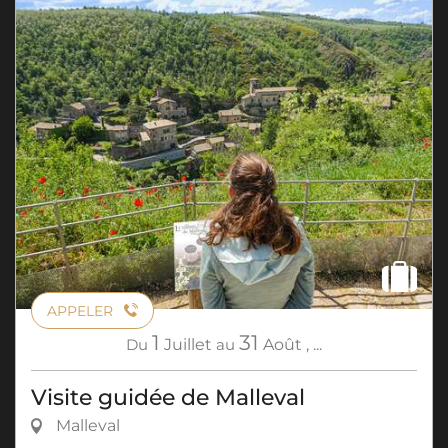
APPELER
1
31
Du
Juillet
au
Août
,
...
Visite guidée de Malleval
Malleval