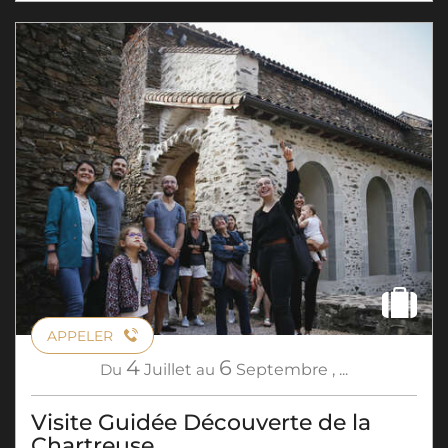
APPELER
4
6
Du
Juillet
au
Septembre
,
...
Visite Guidée Découverte de la
Chartreuse