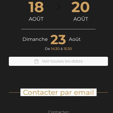
18
20
AOÛT
AOÛT
23
Dimanche
Août
De
14:30
à
15:30
Voir toutes les dates
Contacter par email
Contactez