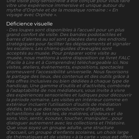
Une visite poly-sensorielle a été conçue pour vous faire
vitre une expérience immersive et unique autour du
mythe d’Orphée et de la mosaïque romaine : « En
voyage avec Orphée ».
Déficience visuelle
• Des loupes sont disponibles à l’accueil pour un plus
grand confort de visite. Des bandes podotactiles et
barres d’alertes au sol sont placées dans des endroits
stratégiques pour faciliter les déplacements et signaler
les escaliers. Les chiens-guides d’aveugles sont
acceptés au musée. Pour préparer votre visite au
musée, nous mettons à votre disposition ce livret FALC
(Facile à Lire et à Comprendre) téléchargeable ici. Nos
visites, ateliers, événements, expositions, spectacles
promeuvent l’accessibilité universelle. Nous favorisons
le partage des lieux, des contenus et des outils grâce à
des offres inclusives ou bien dédiées à chaque type de
handicap, Une gamme d’outils et d’activités, combinée
à l’adaptabilité de nos médiateurs, vous invite à vivre
des expériences sensorielles et ludiques pour découvrir
la période romaine. Les visites en intérieur comme en
extérieur incluent l‘utilisation d‘outils de médiation
dédiés, tels que des reproductions d‘objets, des
échantillons de textiles, de matières, d‘odeurs et de
sons. Voir, sentir, écouter, toucher, manipuler… pour
dialoguer autrement avec les collections et l’Histoire.
Que vous soyez un groupe adulte, une structure
d’accueil, un groupe d’enfants scolaires, un choix large
de thématiques et de visites « à la carte » vous est offert.