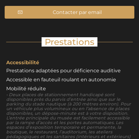
Contacter par email
Prestations
Accessibilité
Prestations adaptées pour déficience auditive
Accessible en fauteuil roulant en autonomie
Mobilité réduite
• Deux places de stationnement handicapé sont
disponibles près du parvis d’entrée ainsi que sur le
parking du stade nautique (à 200 mètres environ). Pour
un véhicule plus volumineux ou en l’absence de places
disponibles, un dépose-minute est à votre disposition.
L’entrée principale du musée est facilement accessible
par la rampe d’accès et les portes automatiques. Les
espaces d’exposition temporaire et permanente, la
boutique, le restaurant, l’auditorium, les ateliers
pédagogiques et les sanitaires (intérieurs et extérieurs)