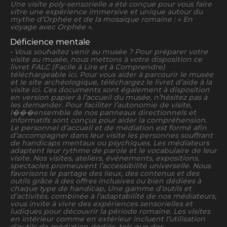
Une visite poly-sensorielle a été conçue pour vous faire
vitre une expérience immersive et unique autour du
mythe d’Orphée et de la mosaïque romaine : « En
voyage avec Orphée ».
Déficience mentale
• Vous souhaitez venir au musée ? Pour préparer votre
visite au musée, nous mettons à votre disposition ce
livret FALC (Facile à Lire et à Comprendre)
téléchargeable ici. Pour vous aider à parcourir le musée
et le site archéologique, téléchargez le livret d’aide à la
visite ici. Ces documents sont également à disposition
en version papier à l’accueil du musée, n’hésitez pas à
les demander. Pour faciliter l’autonomie de visite,
l���ensemble de nos panneaux directionnels et
informatifs sont conçus pour aider la compréhension.
Le personnel d’accueil et de médiation est formé afin
d’accompagner dans leur visite les personnes souffrant
de handicaps mentaux ou psychiques. Les médiateurs
adaptent leur rythme de parole et le vocabulaire de leur
visite. Nos visites, ateliers, événements, expositions,
spectacles promeuvent l’accessibilité universelle. Nous
favorisons le partage des lieux, des contenus et des
outils grâce à des offres inclusives ou bien dédiées à
chaque type de handicap, Une gamme d’outils et
d’activités, combinée à l’adaptabilité de nos médiateurs,
vous invite à vivre des expériences sensorielles et
ludiques pour découvrir la période romaine. Les visites
en intérieur comme en extérieur incluent l‘utilisation
d‘outils de médiation dédiés, tels que des