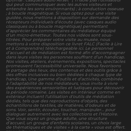
optimal : casques audio Airset* (*n’isole pas l’utilisateur
qui peut communiquer avec les autres visiteurs et
entendre les sons environnants) ; à conduction osseuse
; à boucle magnétique. Si vous optez pour une visite
guidée, nous mettons à disposition sur demande des
récepteurs individuels d’écoute (avec casques audio
classiques ou à boucle magnétique) permettant
d’apprécier les commentaires du médiateur équipé
d’un micro-émetteur. Toutes nos vidéos sont sous-
titrées. Pour préparer votre visite au musée, nous
mettons à votre disposition ce livret FALC (Facile à Lire
et à Comprendre) téléchargeable ici. Le personnel
d’accueil et de médiation est formé afin d’accompagner
dans leurs visites les personnes souffrant d’un handicap.
Nos visites, ateliers, événements, expositions, spectacles
promeuvent l’accessibilité universelle. Nous favorisons
le partage des lieux, des contenus et des outils grâce à
des offres inclusives ou bien dédiées à chaque type de
handicap, Une gamme d’outils et d’activités, combinée
à l’adaptabilité de nos médiateurs, vous invite à vivre
des expériences sensorielles et ludiques pour découvrir
la période romaine. Les visites en intérieur comme en
extérieur incluent l‘utilisation d‘outils de médiation
dédiés, tels que des reproductions d‘objets, des
échantillons de textiles, de matières, d‘odeurs et de
sons. Voir, sentir, écouter, toucher, manipuler… pour
dialoguer autrement avec les collections et l’Histoire.
Que vous soyez un groupe adulte, une structure
d’accueil, un groupe d’enfants scolaires, un choix large
de thématiques et de visites « à la carte » vous est offert.