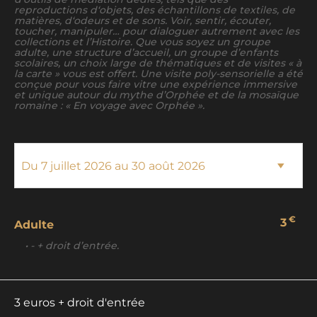
reproductions d‘objets, des échantillons de textiles, de
matières, d‘odeurs et de sons. Voir, sentir, écouter,
toucher, manipuler… pour dialoguer autrement avec les
collections et l’Histoire. Que vous soyez un groupe
adulte, une structure d’accueil, un groupe d’enfants
scolaires, un choix large de thématiques et de visites « à
la carte » vous est offert. Une visite poly-sensorielle a été
conçue pour vous faire vitre une expérience immersive
et unique autour du mythe d’Orphée et de la mosaïque
romaine : « En voyage avec Orphée ».
€
3
Adulte
• - + droit d’entrée.
3 euros + droit d'entrée