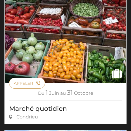
APPELER
1
31
Du
Juin
au
Octobre
Marché quotidien
Condrieu