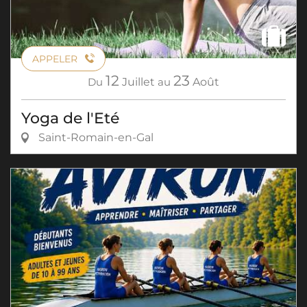
APPELER
12
23
Du
Juillet
au
Août
Yoga de l'Eté
Saint-Romain-en-Gal