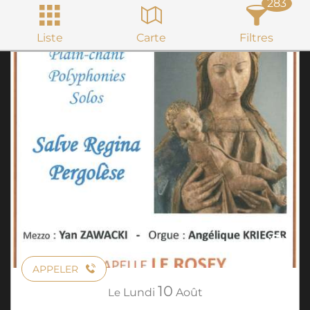
283
Liste
Carte
Filtres
APPELER
10
Le
Lundi
Août