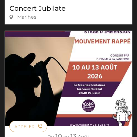
Concert Jubilate
Marlhes
APPELER
10
13
Du
au
Août