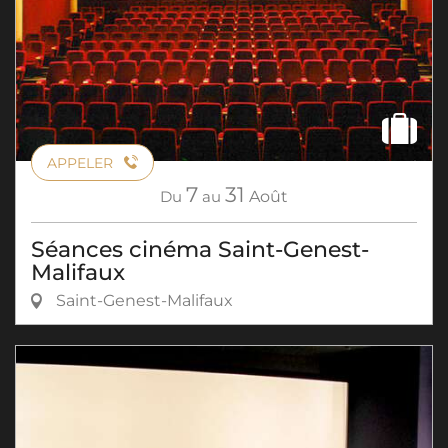
APPELER
7
31
Du
au
Août
Séances cinéma Saint-Genest-
Malifaux
Saint-Genest-Malifaux