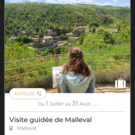
APPELER
1
31
Du
Juillet
au
Août
,
...
Visite guidée de Malleval
Malleval