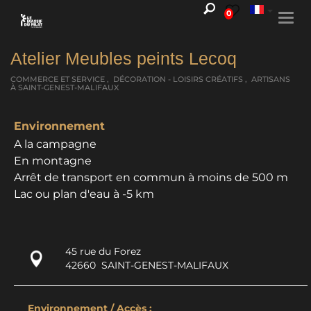
0
Togg
navi
Atelier Meubles peints Lecoq
COMMERCE ET SERVICE , DÉCORATION - LOISIRS CRÉATIFS , ARTISANS
À SAINT-GENEST-MALIFAUX
Environnement
A la campagne
En montagne
Arrêt de transport en commun à moins de 500 m
Lac ou plan d'eau à -5 km
45 rue du Forez
42660
SAINT-GENEST-MALIFAUX
Environnement / Accès :