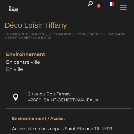
0
Togg
navi
Déco Loisir Tiffany
COMMERCE ET SERVICE , DÉCORATION - LOISIRS CRÉATIFS , ARTISANS
À SAINT-GENEST-MALIFAUX
Environnement
En centre ville
En ville
2 rue du Bois Ternay
42660
SAINT-GENEST-MALIFAUX
Environnement / Accès :
Accessible en bus depuis Saint-Etienne TIL N°119 -