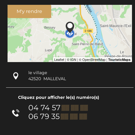
M'y rendre
le village
42520
MALLEVAL
Cliquez pour afficher le(s) numéro(s)
04 74 57
▒▒ ▒▒ ▒▒
06 79 35
▒▒ ▒▒ ▒▒