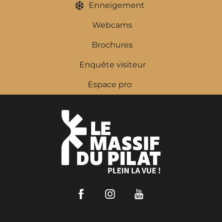
Enneigement
Webcams
Brochures
Enquête visiteur
Espace pro
Facebook
Instagram
Youtube