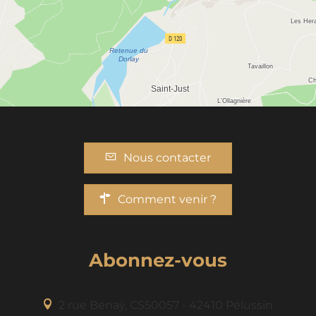
Nous contacter
Comment venir ?
Abonnez-vous
2 rue Benaÿ, CS50057 - 42410 Pélussin