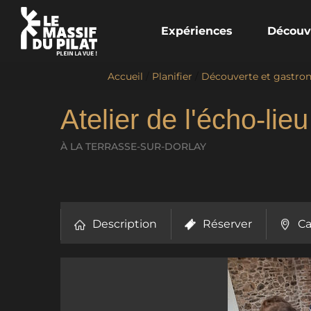
Expériences
Découv
Accueil
/
Planifier
/
Découverte et gastro
Atelier de l'écho-lie
À LA TERRASSE-SUR-DORLAY
Description
Réserver
Ca