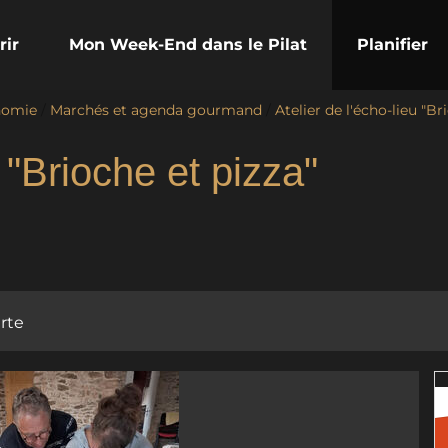
rir
Mon Week-End dans le Pilat
Planifier
nomie
/
Marchés et agenda gourmand
/
Atelier de l'écho-lieu "Br
u "Brioche et pizza"
rte