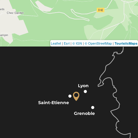
Leaflet
|
Esri
|
© IGN
|
© OpenStreetMap
|
TouristicMaps
Lyon
Saint-Etienne
Grenoble