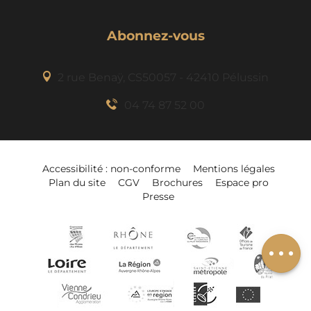
Abonnez-vous
2 rue Benaÿ, CS50057 - 42410 Pélussin
04 74 87 52 00
Description
Accessibilité : non-conforme
Mentions légales
Plan du site
CGV
Brochures
Espace pro
Prestations
Presse
Ouvertures
Ajouter à mon
séjour