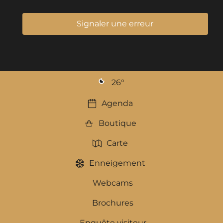
Signaler une erreur
26
°
Agenda
Boutique
Carte
Enneigement
Webcams
Brochures
Enquête visiteur