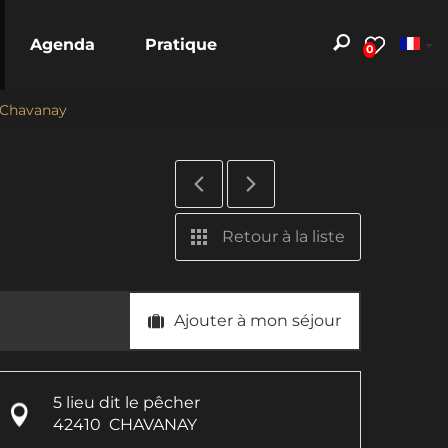
Agenda
Pratique
0
- Chavanay
Retour à la liste
Ajouter à mon séjour
5 lieu dit le pêcher
42410
CHAVANAY