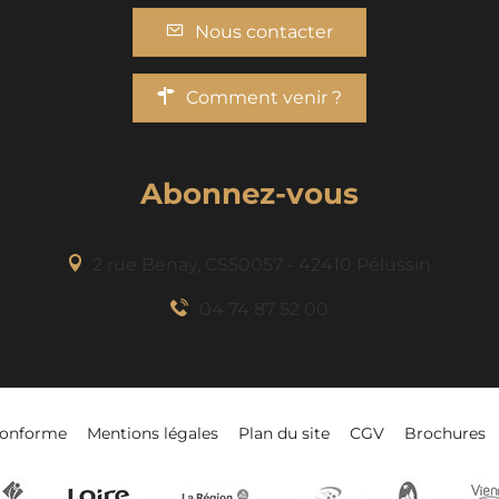
Nous contacter
Comment venir ?
Abonnez-vous
2 rue Benaÿ, CS50057 - 42410 Pélussin
04 74 87 52 00
-conforme
Mentions légales
Plan du site
CGV
Brochures