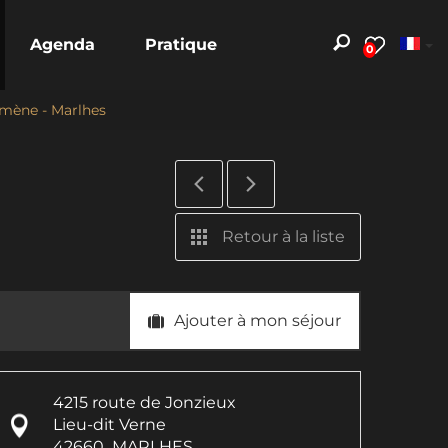
Agenda
Pratique
0
emène - Marlhes
Retour à la liste
Ajouter à mon séjour
4215 route de Jonzieux
Lieu-dit Verne
42660
MARLHES