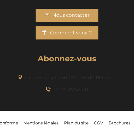
Nous contacter
Comment venir ?
Abonnez-vous
2 rue Benaÿ, CS50057 - 42410 Pélussin
04 74 87 52 00
-conforme
Mentions légales
Plan du site
CGV
Brochures