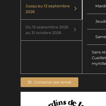
Jusqu'au
13 septembre
Mard
2026
Jeudi
Du
15 septembre 2026
au
31 octobre 2026
Same
Sans ré
Cueillet
myrtill
Contacter par email