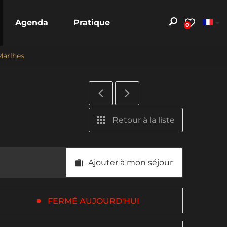
Agenda
Pratique
0
 Marlhes
Retour à la liste
Ajouter à mon séjour
FERMÉ AUJOURD'HUI