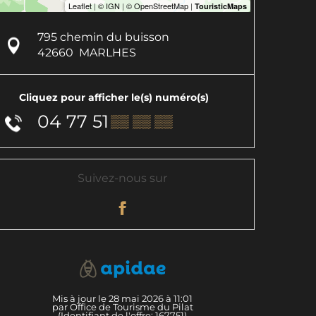
795 chemin du buisson
42660
MARLHES
Cliquez pour afficher le(s) numéro(s)
04 77 51
▒▒ ▒▒ ▒▒
Suivez-nous sur
Mis à jour le 28 mai 2026 à 11:01
par Office de Tourisme du Pilat
(Identifiant de l'offre:
167751
)